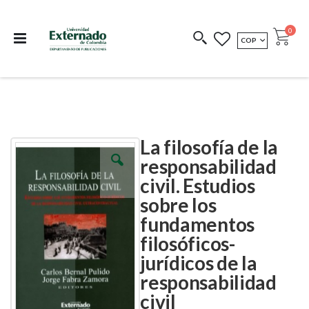
Departamento de
Libros resultado de
Impreso Bajo
publicaciones
investigación
Demanda
publi
0
MONEDA
COP
Cart
COEDICIONES
REDIMIR CÓDIGO
La filosofía de la
Skip
Skip
to
to
responsabilidad
the
the
civil. Estudios
end
beginning
of
of
sobre los
the
the
images
images
fundamentos
gallery
gallery
filosóficos-
jurídicos de la
responsabilidad
civil