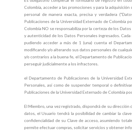
Es obligatorio completar el formulario de registro en t
Colombia, acceder a las promociones y para la adquisición 
personal de manera exacta, precisa y verdadera ("Dato
Publicaciones de la Universidad Externado de Colombia pod
Colombia NO se responsabiliza por la certeza de los Datos 
y autenticidad de los Datos Personales ingresados. Cada 
pudiendo acceder a más de 1 (una) cuenta el Departame
modificando y/o alterando sus datos personales de cualquie
y/o contrarios a la buena fe, el Departamento de Publicaci
perseguir judicialmente a los infractores.
el Departamento de Publicaciones de la Universidad Exte
Personales, así como de suspender temporal o definitiva
Publicaciones de la Universidad Externado de Colombia podr
El Miembro, una vez registrado, dispondrá de su dirección d
datos, el Usuario tendrá la posibilidad de cambiar la clav
confidencialidad de su Clave de acceso, asumiendo totalme
permite efectuar compras, solicitar servicios y obtener in