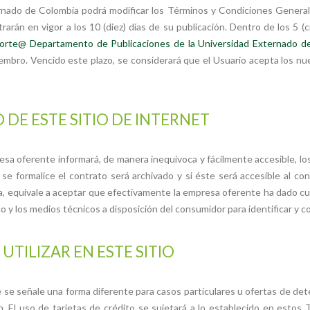
rnado de Colombia podrá modificar los Términos y Condiciones Generale
rán en vigor a los 10 (diez) días de su publicación. Dentro de los 5 (ci
orte@ Departamento de Publicaciones de la Universidad Externado d
Miembro. Vencido este plazo, se considerará que el Usuario acepta los n
DE ESTE SITIO DE INTERNET
resa oferente informará, de manera inequívoca y fácilmente accesible, lo
e formalice el contrato será archivado y si éste será accesible al con
a, equivale a aceptar que efectivamente la empresa oferente ha dado c
o y los medios técnicos a disposición del consumidor para identificar y co
TILIZAR EN ESTE SITIO
ue se señale una forma diferente para casos particulares u ofertas de d
 El uso de tarjetas de crédito se sujetará a lo establecido en estos T