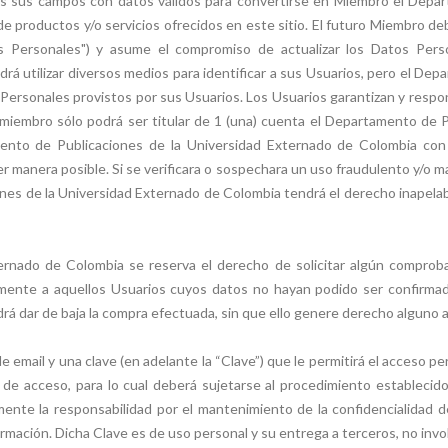
odos sus campos con datos válidos para convertirse en Miembro el Depa
de productos y/o servicios ofrecidos en este sitio. El futuro Miembro de
s Personales") y asume el compromiso de actualizar los Datos Per
rá utilizar diversos medios para identificar a sus Usuarios, pero el De
Personales provistos por sus Usuarios. Los Usuarios garantizan y respond
miembro sólo podrá ser titular de 1 (una) cuenta el Departamento de 
nto de Publicaciones de la Universidad Externado de Colombia con di
r manera posible. Si se verificara o sospechara un uso fraudulento y/o m
ones de la Universidad Externado de Colombia tendrá el derecho inapelable
rnado de Colombia se reserva el derecho de solicitar algún comproba
mente a aquellos Usuarios cuyos datos no hayan podido ser confirmad
á dar de baja la compra efectuada, sin que ello genere derecho alguno a
e email y una clave (en adelante la “Clave”) que le permitirá el acceso p
e de acceso, para lo cual deberá sujetarse al procedimiento establecido
nte la responsabilidad por el mantenimiento de la confidencialidad de
formación. Dicha Clave es de uso personal y su entrega a terceros, no in