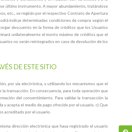
ese último instrumento. A mayor abundamiento, tratándose
eos, etc., se regirán por el respectivo Contrato de Apertura
 podrá indicar determinadas condiciones de compra según el
torgar descuento en la forma de créditos que los Usuarios
inará unilateralmente el monto máximo de créditos que el
s Usuarios no serán reintegrados en caso de devolución de los
ÉS DE ESTE SITIO
ón, por vía electrónica, y utilizando los mecanismos que el
de la transacción. En consecuencia, para toda operación que
ormación del consentimiento. Para validar la transacción la
a y acepta el medio de pago ofrecido por el usuario. c) Que
es acreditado por el usuario.
 misma dirección electrónica que haya registrado el usuario