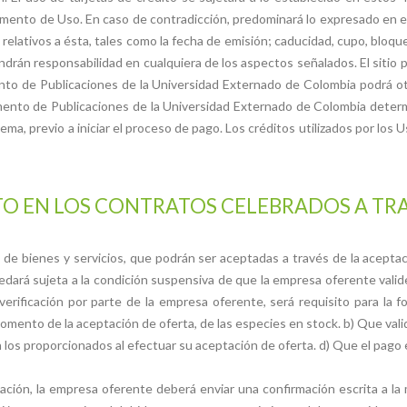
amento de Uso. En caso de contradicción, predominará lo expresado en 
 relativos a ésta, tales como la fecha de emisión; caducidad, cupo, bloqu
drán responsabilidad en cualquiera de los aspectos señalados. El sitio
ento de Publicaciones de la Universidad Externado de Colombia podrá o
ento de Publicaciones de la Universidad Externado de Colombia determ
stema, previo a iniciar el proceso de pago. Los créditos utilizados por lo
 EN LOS CONTRATOS CELEBRADOS A TRAV
 de bienes y servicios, que podrán ser aceptadas a través de la aceptaci
edará sujeta a la condición suspensiva de que la empresa oferente vali
 verificación por parte de la empresa oferente, será requisito para la f
omento de la aceptación de oferta, de las especies en stock. b) Que valid
on los proporcionados al efectuar su aceptación de oferta. d) Que el pago 
ación, la empresa oferente deberá enviar una confirmación escrita a la