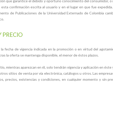
ción que garantice el debido y oportuno conocimiento del consumidor, o 
a confirmación escrita al usuario y en el lugar en que fue expedida. 
mento de Publicaciones de la Universidad Externado de Colombia cambi
co.
Y PRECIO
n la fecha de vigencia indicada en la promoción o en virtud del agota
s la oferta se mantenga disponible, el menor de éstos plazos.
itio, mientras aparezcan en él, solo tendrán vigencia y aplicación en éste 
 otros sitios de venta por vía electrónica, catálogos u otros. Las empre
cios, precios, existencias y condiciones, en cualquier momento y sin p