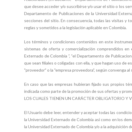
que desee acceder y/o suscribirse y/o usar el sitio o los s
Departamento de Publicaciones de la Universidad Externa
secciones del sitio. En consecuencia, todas las visitas y 
reglas y sometidos a la legislación aplicable en Colombia.
Los términos y condiciones contenidos en este instrume
sistemas de oferta y comercialización comprendidos en e
Externado de Colombia ”, “el Departamento de Publicacione
que sean filiales o coligadas con ella, y que hagan uso de e
"proveedor" o la "empresa proveedora", según convenga al s
En caso que las empresas hubieran fijado sus propios térm
indicada como parte de la promoción de sus ofertas
LOS CUALES TIENEN UN CARÁCTER OBLIGATORIO Y VI
El Usuario debe leer, entender y aceptar todas las condici
la Universidad Externado de Colombia así como en los dem
la Universidad Externado de Colombia y/o a la adquisición d