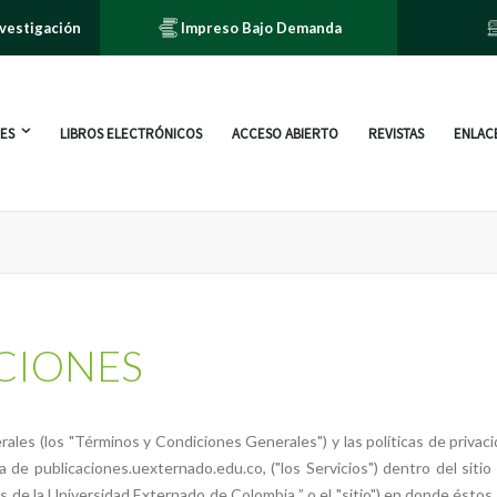
nvestigación
Impreso Bajo Demanda
ES
LIBROS ELECTRÓNICOS
ACCESO ABIERTO
REVISTAS
ENLACE
CIONES
es (los "Términos y Condiciones Generales") y las políticas de privacidad
ia de publicaciones.uexternado.edu.co, ("los Servicios") dentro del sitio
 de la Universidad Externado de Colombia ” o el "sitio") en donde ést