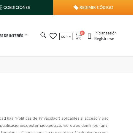
COEDICIONES
REDIMIR CÓDIGO
Iniciar sesión
publicaciones
0
S DE INTERÉS
MONEDA
COP
Cart
Registrarse
 (las "Políticas de Privacidad") aplicables al acceso y uso
 publicaciones.uexternado.edu.co, y/u otros dominios (urls)
os Términos y Condiciones se encuentren. Cualquier persona