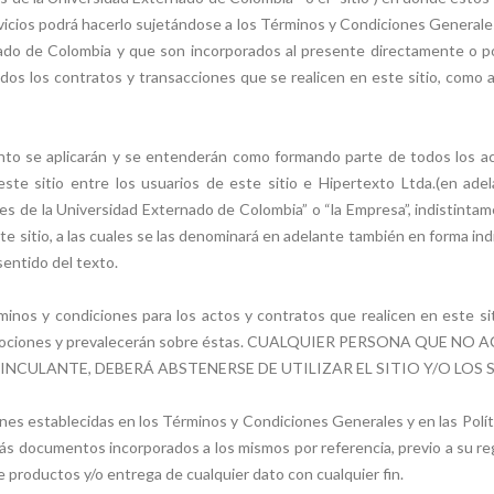
ervicios podrá hacerlo sujetándose a los Términos y Condiciones Generales
do de Colombia y que son incorporados al presente directamente o por
todos los contratos y transacciones que se realicen en este sitio, como
nto se aplicarán y se entenderán como formando parte de todos los ac
ste sitio entre los usuarios de este sitio e Hipertexto Ltda.(en ad
s de la Universidad Externado de Colombia” o “la Empresa”, indistintam
ste sitio, a las cuales se las denominará en adelante también en forma ind
entido del texto.
inos y condiciones para los actos y contratos que realicen en este sit
 y promociones y prevalecerán sobre éstas. CUALQUIER PERSONA QU
NCULANTE, DEBERÁ ABSTENERSE DE UTILIZAR EL SITIO Y/O LOS 
ones establecidas en los Términos y Condiciones Generales y en las Pol
ás documentos incorporados a los mismos por referencia, previo a su 
e productos y/o entrega de cualquier dato con cualquier fin.