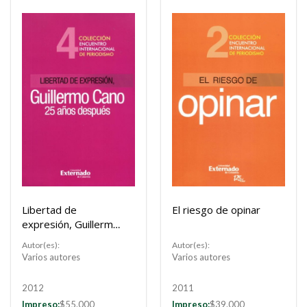
Libertad de
El riesgo de opinar
expresión, Guillermo
Cano 25 años
Autor(es):
Autor(es):
después
Varios autores
Varios autores
2012
2011
Impreso:
$55.000
Impreso:
$39.000