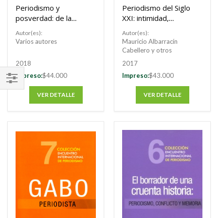
Periodismo y
Periodismo del Siglo
posverdad: de la
XXI: intimidad,
perplejidad al
control social y otras
Autor(es):
Autor(es):
escepticismo. 9
nuevas fronteras
Varios autores
Mauricio Albarracín
Encuentro
Cabellero y otros
internacional de
2018
2017
periodismo
Impreso:
$44.000
Impreso:
$43.000
FILTRAR
VER DETALLE
VER DETALLE
POR