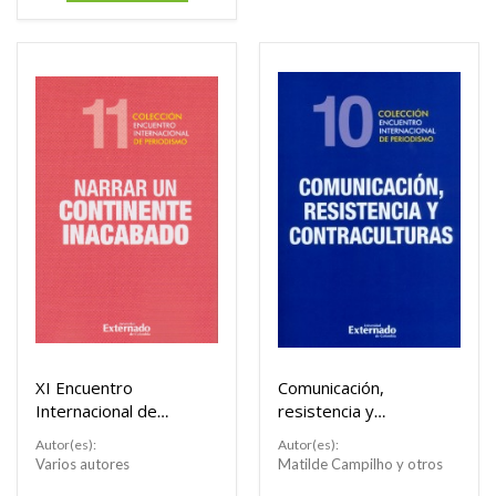
XI Encuentro
Comunicación,
Internacional de
resistencia y
Periodismo. Narrar
contraculturas.
Autor(es):
Autor(es):
un continente
Varios autores
Matilde Campilho y otros
inacabado