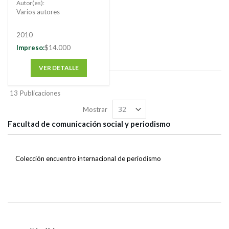
Autor(es):
periodismo de
Varios autores
investigación en
América Latina
2010
Impreso:
$14.000
VER DETALLE
13
Publicaciones
Mostrar
Facultad de comunicación social y periodismo
Colección encuentro internacional de periodismo