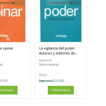
de opinar
La vigilancia del poder.
Autores y editores del
periodismo de
Autor(es):
investigación en
es
Varios autores
América Latina
2010
9.000
Impreso:
$14.000
R DETALLE
VER DETALLE