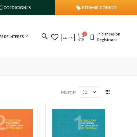
COEDICIONES
REDIMIR CÓDIGO
Iniciar sesión
publicaciones
0
S DE INTERÉS
MONEDA
COP
Cart
Registrarse
Ver
Mostrar
como
Grilla