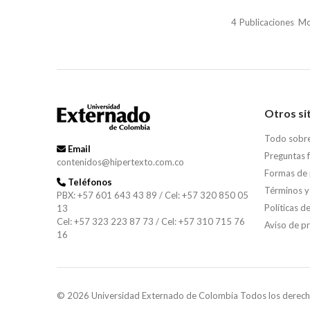
4
Publicaciones
Mo
Otros si
Todo sobr
Email
Preguntas 
contenidos@hipertexto.com.co
Formas de
Teléfonos
Términos y
PBX: +57 601 643 43 89 / Cel: +57 320 850 05
Políticas d
13
Cel: +57 323 223 87 73 / Cel: +57 310 715 76
Aviso de p
16
© 2026 Universidad Externado de Colombia Todos los derech