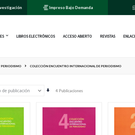
nvestigación
Impreso Bajo Demanda
ES
LIBROS ELECTRÓNICOS
ACCESO ABIERTO
REVISTAS
ENLACE
Y PERIODISMO
COLECCIÓN ENCUENTRO INTERNACIONAL DE PERIODISMO
Orden
4
Publicaciones
ascendente