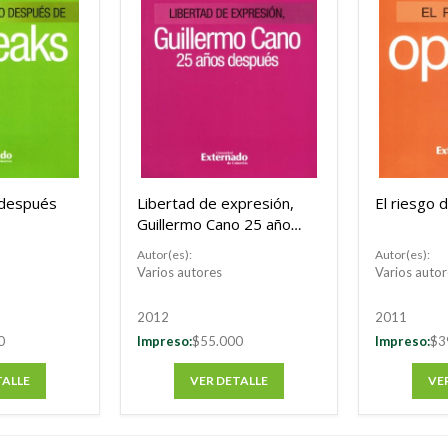
 después
Libertad de expresión,
El riesgo 
Guillermo Cano 25 años
después
Autor(es):
Autor(es):
Varios autores
Varios autor
2012
2011
0
Impreso:
$55.000
Impreso:
$3
TALLE
VER DETALLE
VE