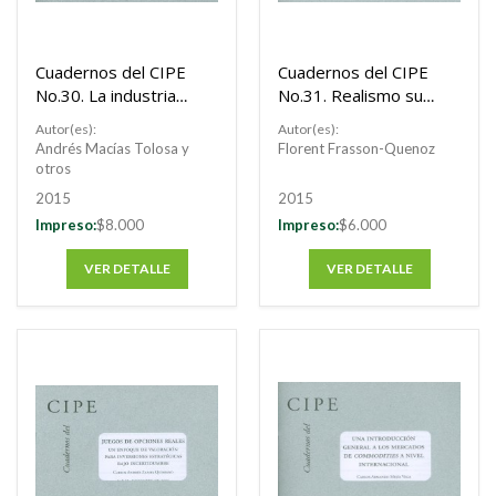
Cuadernos del CIPE
Cuadernos del CIPE
No.30. La industria
No.31. Realismo sur-
de la seguridad
sur: el caso de la
Autor(es):
Autor(es):
privada y el estado:
cooperación entre
Andrés Macías Tolosa y
Florent Frasson-Quenoz
Un estudio de la
Angola y Brasil
otros
evolución de la
2015
2015
industria en
Impreso:
$8.000
Impreso:
$6.000
Colombia y en
México desde la
VER DETALLE
VER DETALLE
teoría