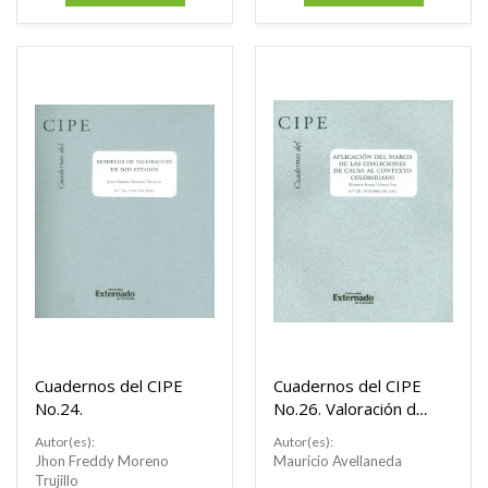
Cuadernos del CIPE
Cuadernos del CIPE
No.24.
No.26. Valoración de
empresas reportes
Autor(es):
Autor(es):
ganadores
Jhon Freddy Moreno
Mauricio Avellaneda
universidad
Trujillo