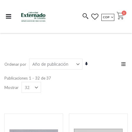
Departamento de
Libros resultado de
Impreso Bajo
publicaciones
investigación
Demanda
publi
0
MONEDA
COP
Cart
COEDICIONES
REDIMIR CÓDIGO
Orden
Ver
Ordenar por
ascendente
com
Grill
Publicaciones
1
-
32
de
37
Mostrar