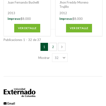
¿eficacia sin
y medidas
Juan Fernando Buchelli
Jhon Freddy Moreno
evaluación?
martinlanga
Trujillo
equivalentes
2013
2012
Impreso:
$8.000
Impreso:
$8.000
VER DETALLE
VER DETALLE
Publicaciones
1
-
32
de
37
Página
Está viendo la página
Página
Página
Siguiente
1
2
Mostrar
Email