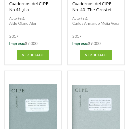
Cuadernos del CIPE
Cuadernos del CIPE
No.41 ¿La
No. 40. The Ornstein
modernidad para
- Uhlenbeck process.
Autor(es):
Autor(es):
América Latina?
An introduction for
Aldo Olano Alor
Carlos Armando Mejía Vega
commodity
modelling with
2017
2017
smeextensions.
Impreso:
$7.000
Impreso:
$9.000
VER DETALLE
VER DETALLE