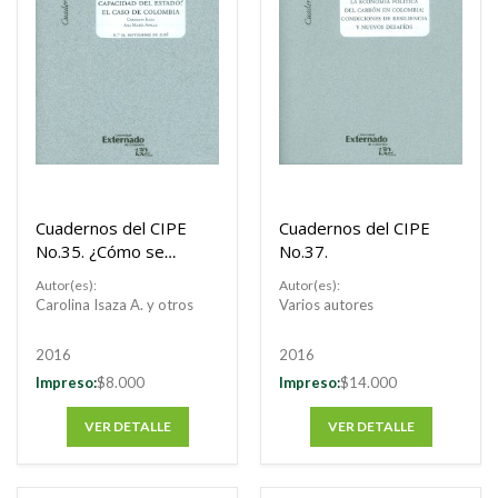
Cuadernos del CIPE
Cuadernos del CIPE
No.35. ¿Cómo se
No.37.
mide la capacidad
Autor(es):
Autor(es):
del estado?
Carolina Isaza A. y otros
Varios autores
2016
2016
Impreso:
$8.000
Impreso:
$14.000
VER DETALLE
VER DETALLE