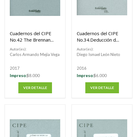
Cuadernos del CIPE
Cuadernos del CIPE
No.42 The Brennan
No.34.Deducción de
and Schwartz (1985).
la ecuación
Autor(es):
Autor(es):
diferencial parcial
Carlos Armando Mejía Vega
Diego Ismael León Nieto
(EDP) Black-Sholes
para opciones
2017
2016
dependientes de
Impreso:
$8.000
Impreso:
$6.000
trayectoria
VER DETALLE
VER DETALLE