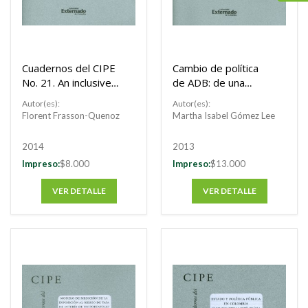
Cuadernos del CIPE
Cambio de política
No. 21. An inclusive
de ADB: de una
map of international
política
Autor(es):
Autor(es):
relations theories
proteccionista a una
Florent Frasson-Quenoz
Martha Isabel Gómez Lee
and authors
política comercial
2014
2013
Impreso:
$8.000
Impreso:
$13.000
VER DETALLE
VER DETALLE