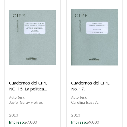
Cuadernos del CIPE
Cuadernos del CIPE
NO. 15. La política
No. 17.
exterior del primer
Autor(es):
Autor(es):
gobierno de Obama :
Javier Garay y otros
Carolina Isaza A.
¿Hacia una
Europeización del
2013
2013
sistema
Impreso:
$7.000
Impreso:
$9.000
internacional?