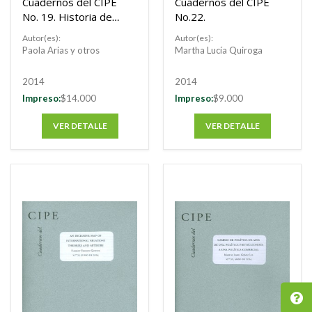
Cuadernos del CIPE
Cuadernos del CIPE
No. 19. Historia de
No.22.
las crisis financieras:
Autor(es):
Autor(es):
ensayos selectos
Paola Arias y otros
Martha Lucía Quiroga
para tiempos de
mercados
2014
2014
financieros
Impreso:
$14.000
Impreso:
$9.000
convulsionados
VER DETALLE
VER DETALLE