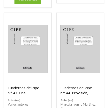
Cuadernos del cipe
Cuadernos del cipe
n.° 43. Una
n.° 44. Provisión,
propuesta de marco
mantenimiento y
Autor(es):
Autor(es):
conceptual para el
financiación de
Varios autores
Marcela Ivonne Martínez
análisis de la
bienes públicos