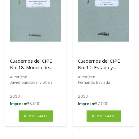
Cuadernos del CIPE
Cuadernos del CIPE
No. 18. Modelo de
No. 14. Estado y
medición de la
política pública en
Autor(es):
Autor(es):
exposición al riesgo
Colombia: un balance
Javier Sandoval y otros
Fernando Estrada
de tasa de interés
desde la teoría
de un portafolio
política
2013
2013
específico en Matlab
Impreso:
$6.000
Impreso:
$7.000
VER DETALLE
VER DETALLE