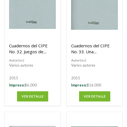
Cuadernos del CIPE
Cuadernos del CIPE
No. 32. Juegos de
No. 33. Una
opciones reales un
introducción general
Autor(es):
Autor(es):
Buscar
enfoque de
a los mercados de
Varios autores
Varios autores
valoración para
commodities a nivel
inversiones
internacional
Buscar
2015
2015
estratégicas bajo
Impreso:
$6.000
Impreso:
$16.000
incertidumbre
VER DETALLE
VER DETALLE