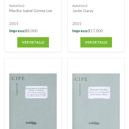
marco de las
Unidos en la
Autor(es):
Autor(es):
coaliciones de causa
actualidad: más allá
Martha Isabel Gómez Lee
Javier Garay
al contexto
del debate sobre el
colombiano
poder
2015
2015
Impreso:
$8.000
Impreso:
$17.000
VER DETALLE
VER DETALLE