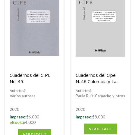
Cuadernos del CIPE
Cuadernos del Cipe
No. 45.
N. 46 Colombia y La
Cooperación
Autor(es):
Autor(es):
Internacional Sur –
Varios autores
Paula Ruiz-Camacho y otros
Sur: Apuestas y
Contribuciones
2020
2020
Institucionales Para
Impreso:
$6.000
Impreso:
$8.000
El Desarrollo
eBook:
$4.000
VER DETALLE
VER DETALLE