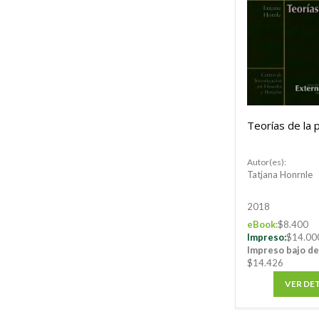
Teorías de la 
Autor(es):
Tatjana Honrnle
2018
eBook:
$8.400
Impreso:
$14.00
Impreso bajo d
$14.426
VER DE