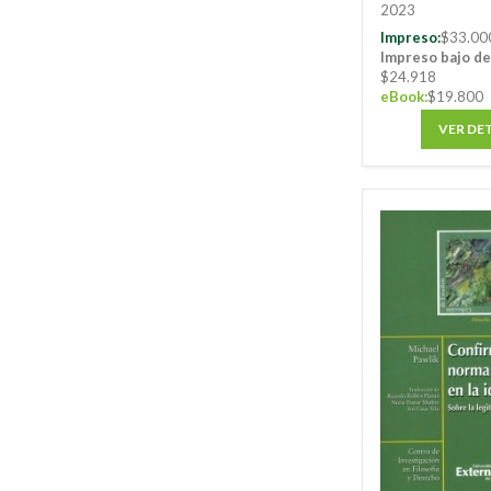
2023
Impreso:
$33.00
Impreso bajo d
$24.918
eBook:
$19.800
VER DE