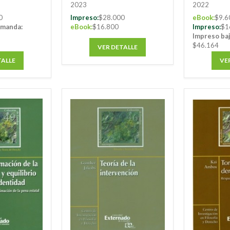
2023
2022
0
Impreso:
$28.000
eBook:
$9.6
emanda:
eBook:
$16.800
Impreso:
$1
Impreso ba
$46.164
VER DETALLE
TALLE
VE