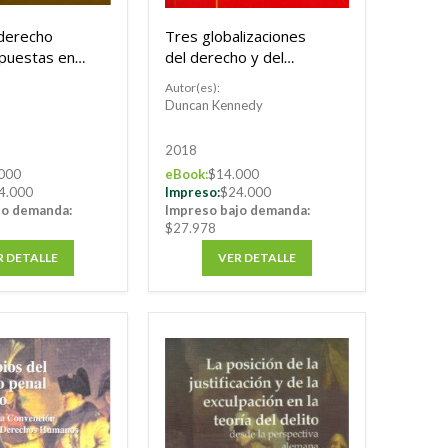
 derecho
Tres globalizaciones
spuestas en
del derecho y del
s de
pensamiento jurídico,
Autor(es):
a
1850-2000
Duncan Kennedy
2018
000
eBook:
$14.000
4.000
Impreso:
$24.000
jo demanda:
Impreso bajo demanda:
$27.978
R DETALLE
VER DETALLE