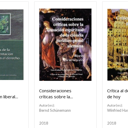
a
Consideraciones
Crítica al 
 liberal
críticas sobre la
de hoy
situación espiritual de la
Autor(es):
Autor(es):
ciencia jurídico-penal
Bernd Schünemann
Winfried Ha
alemana
2018
2018