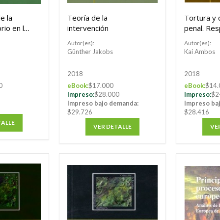
e la
Teoría de la
Tortura y
rio en la
intervención
penal. Re
situacione
Autor(es):
Autor(es):
emergenci
Günther Jakobs
Kai Ambos
2018
2018
0
eBook:
$17.000
eBook:
$14.
Impreso:
$28.000
Impreso:
$2
Impreso bajo demanda:
Impreso ba
$29.726
$28.416
TALLE
VER DETALLE
VE