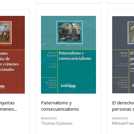
njuntas
Paternalismo y
El derecho
rímenes
consecuencialismo
personas 
s
el derecho
Autor(es):
Autor(es):
Thomas Gutmann
Michael Pawl