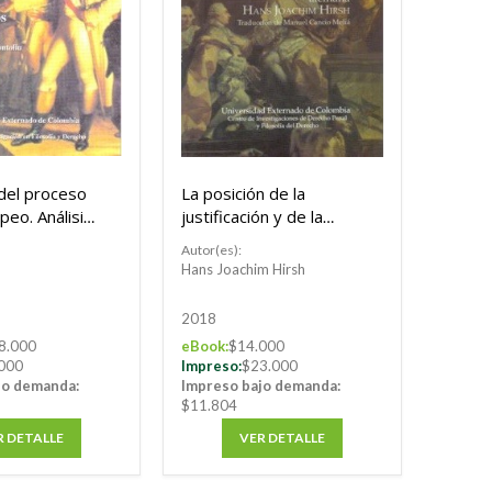
 del proceso
La posición de la
peo. Análisis
justificación y de la
ención
exculpación en la teoría
Autor(es):
e Derechos
del delito desde la
Hans Joachim Hirsh
perspectiva alemana
2018
8.000
eBook:
$14.000
000
Impreso:
$23.000
jo demanda:
Impreso bajo demanda:
$11.804
R DETALLE
VER DETALLE