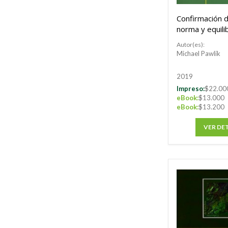
Confirmación d
norma y equilib
identidad
Autor(es):
Michael Pawlik
2019
Impreso:
$22.00
eBook:
$13.000
eBook:
$13.200
VER DE