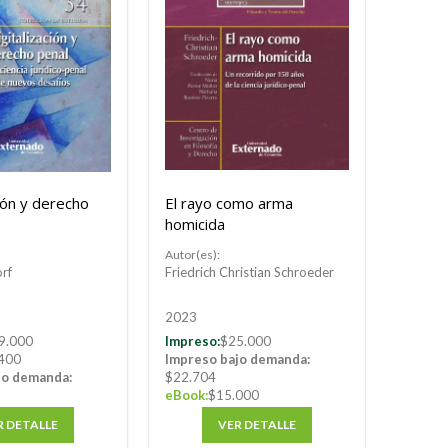
ción y derecho
El rayo como arma
homicida
Autor(es):
orf
Friedrich Christian Schroeder
2023
9.000
Impreso:
$25.000
400
Impreso bajo demanda:
jo demanda:
$22.704
eBook:
$15.000
R DETALLE
VER DETALLE