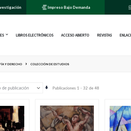
nvestigación
Impreso Bajo Demanda
ES
LIBROS ELECTRÓNICOS
ACCESO ABIERTO
REVISTAS
ENLACE
FÍA Y DERECHO
COLECCIÓN DE ESTUDIOS
Orden
Publicaciones
1
-
32
de
48
ascendente