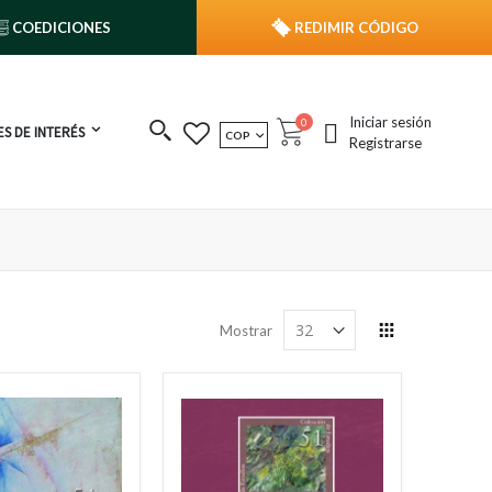
COEDICIONES
REDIMIR CÓDIGO
Iniciar sesión
publicaciones
0
S DE INTERÉS
MONEDA
COP
Cart
Registrarse
Ver
Mostrar
como
Grilla