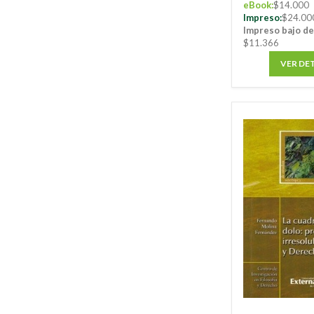
eBook:
$14.000
Impreso:
$24.00
Impreso bajo d
$11.366
VER DE