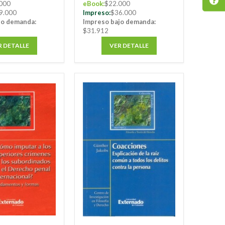
000
eBook:
$22.000
9.000
Impreso:
$36.000
jo demanda:
Impreso bajo demanda:
$31.912
R DETALLE
VER DETALLE