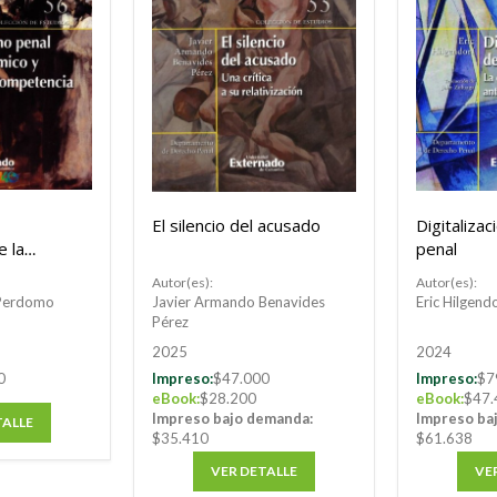
El silencio del acusado
Digitaliza
e la
penal
Autor(es):
Autor(es):
 Perdomo
Javier Armando Benavides
Eric Hilgend
Pérez
2025
2024
0
Impreso:
$47.000
Impreso:
$7
eBook:
$28.200
eBook:
$47.
Impreso bajo demanda:
Impreso ba
TALLE
$35.410
$61.638
VER DETALLE
VE