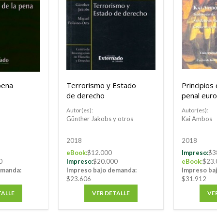
pena
Terrorismo y Estado
Principios
de derecho
penal euro
de la Conv
Autor(es):
Autor(es):
Europea d
Günther Jakobs y otros
Kai Ambos
Humanos
2018
2018
eBook:
$12.000
Impreso:
$3
0
Impreso:
$20.000
eBook:
$23.
emanda:
Impreso bajo demanda:
Impreso ba
$23.606
$31.912
TALLE
VER DETALLE
VE