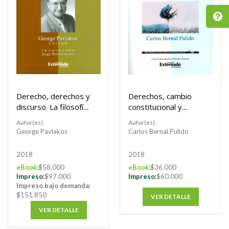
Derecho, derechos y
Derechos, cambio
discurso. La filosofía
constitucional y
jurídica de Robert
teoría jurídica.
Autor(es):
Autor(es):
Alexy
Escritos de derecho
George Pavlakos
Carlos Bernal Pulido
constitucional y
teoría del derecho.
2018
2018
eBook:
$58.000
eBook:
$36.000
Impreso:
$97.000
Impreso:
$60.000
Impreso bajo demanda:
$151.850
VER DETALLE
VER DETALLE