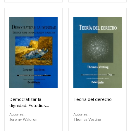
Democratizar la
Teoría del derecho
dignidad. Estudios
sobre dignidad
Autor(es):
Autor(es):
humana y derechos.
Jeremy Waldron
Thomas Vesting