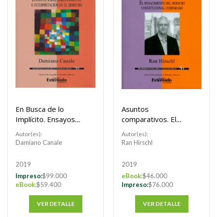
En Busca de lo
Asuntos
Implícito. Ensayos
comparativos. El
Sobre Razonamiento
renacimiento del
Autor(es):
Autor(es):
e Interpretación en
derecho
Damiano Canale
Ran Hirschl
el Derecho.
constitucional
comparado.
2019
2019
Impreso:
$99.000
eBook:
$46.000
eBook:
$59.400
Impreso:
$76.000
VER DETALLE
VER DETALLE