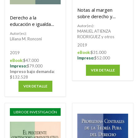
Notas al margen
sobre derecho y
Derecho a la
lenguaje.
educación e igualdad
Autor(es):
como no
MANUEL ATIENZA
Autor(es):
sometimiento
RODRIGUEZ y otros
Liliana M. Ronconi
Buscar
2019
eBook:
$31.000
2019
Buscar
Impreso:
$52.000
eBook:
$47.000
Impreso:
$79.000
VER DETALLE
Impreso bajo demanda:
$132.528
VER DETALLE
LIBRO DE INVESTIGACIÓN