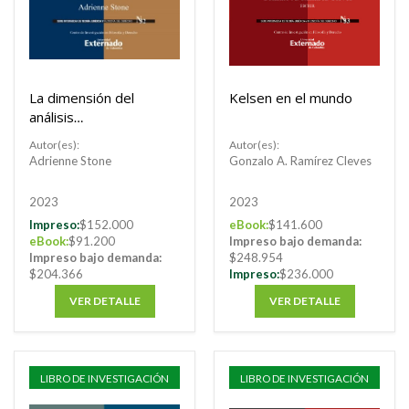
La dimensión del
Kelsen en el mundo
análisis
constitucional
Autor(es):
Autor(es):
Adrienne Stone
Gonzalo A. Ramírez Cleves
2023
2023
Impreso:
$152.000
eBook:
$141.600
eBook:
$91.200
Impreso bajo demanda:
Impreso bajo demanda:
$248.954
$204.366
Impreso:
$236.000
VER DETALLE
VER DETALLE
LIBRO DE INVESTIGACIÓN
LIBRO DE INVESTIGACIÓN