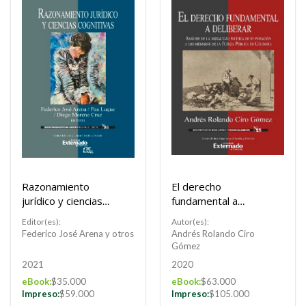
Razonamiento
El derecho
jurídico y ciencias
fundamental a
cognitivas
deliberar
Editor(es):
Autor(es):
Federico José Arena y otros
Andrés Rolando Ciro
Gómez
2021
2020
eBook:
$35.000
eBook:
$63.000
Impreso:
$59.000
Impreso:
$105.000