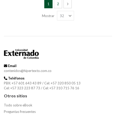
Página
Está viendo la página
Página
Página
Siguiente
1
2
Mostrar
Email
contenidos@hipertexto.com.co
Teléfonos
PBX: +57 601 643 43 89 / Cel: +57 320 850 05 13
Cel: +57 323 223 87 73 / Cel: +57 310 715 76 16
Otros sitios
Todo sobre eBook
Preguntas frecuentes