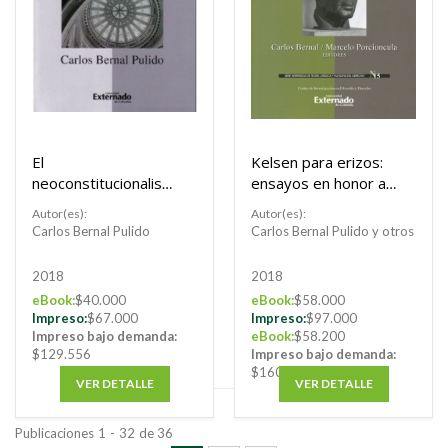
El
Kelsen para erizos:
neoconstitucionalism
ensayos en honor a
o y la normatividad
Stanley L. Paulson
Autor(es):
Autor(es):
del derecho
Carlos Bernal Pulido
Carlos Bernal Pulido y otros
2018
2018
eBook:
$40.000
eBook:
$58.000
Impreso:
$67.000
Impreso:
$97.000
Impreso bajo demanda:
eBook:
$58.200
$129.556
Impreso bajo demanda:
$160.768
VER DETALLE
VER DETALLE
Publicaciones
1
-
32
de
36