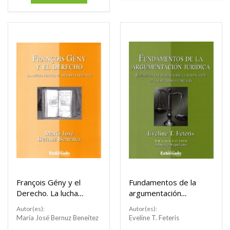
François Gény y el
Fundamentos de la
Derecho. La lucha
argumentación
contra el método
jurídica. Revisión de
Autor(es):
Autor(es):
exegético
las teorías sobre la
María José Bernuz Beneitez
Eveline T. Feteris
justificación de las