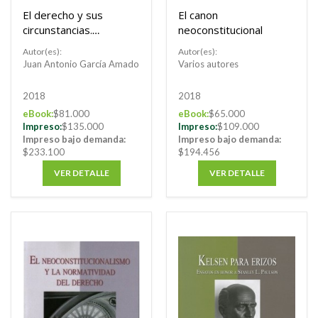
El derecho y sus
El canon
circunstancias.
neoconstitucional
Nuevos ensayos de
Autor(es):
Autor(es):
filosofía jurídica
Juan Antonio García Amado
Varios autores
2018
2018
eBook:
$81.000
eBook:
$65.000
Impreso:
$135.000
Impreso:
$109.000
Impreso bajo demanda:
Impreso bajo demanda:
$233.100
$194.456
VER DETALLE
VER DETALLE