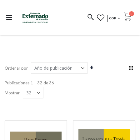
Departamento de
Libros resultado de
Impreso Bajo
publicaciones
investigación
Demanda
publi
0
MONEDA
COP
Cart
COEDICIONES
REDIMIR CÓDIGO
Orden
Ver
Ordenar por
ascendente
com
Grill
Publicaciones
1
-
32
de
36
Mostrar