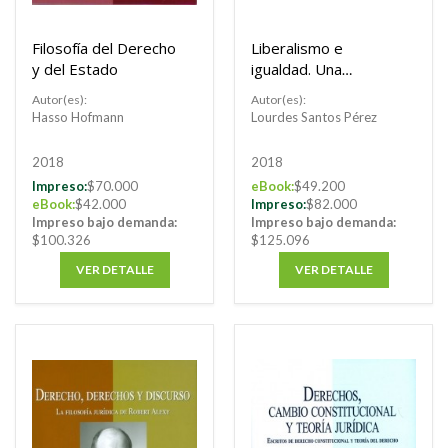
Filosofía del Derecho
Liberalismo e
y del Estado
igualdad. Una
aproximación a la
Autor(es):
Autor(es):
filosofía política de
Hasso Hofmann
Lourdes Santos Pérez
Ronald Dworkin
2018
2018
Impreso:
$70.000
eBook:
$49.200
eBook:
$42.000
Impreso:
$82.000
Impreso bajo demanda:
Impreso bajo demanda:
$100.326
$125.096
VER DETALLE
VER DETALLE