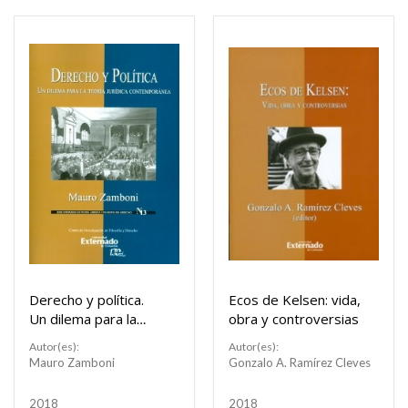
Derecho y política.
Ecos de Kelsen: vida,
Un dilema para la
obra y controversias
teoría jurídica
Autor(es):
Autor(es):
contemporánea
Mauro Zamboni
Gonzalo A. Ramírez Cleves
2018
2018