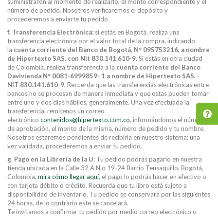
suministraron al momento de realizarlo, el monto correspondiente y el
número de pedido. Nosotros verificaremos el depósito y
procederemos a enviarte tu pedido
f. Transferencia Electrónica:
si estás en Bogotá, realiza una
transferencia electrónica por el valor total de la compra, indicando
la
cuenta corriente del Banco de Bogotá, N° 095753216, a nombre
de Hipertexto SAS. con Nit 830.141.610-9.
Si estás en otra ciudad
de Colombia, realiza transferencia a la
cuenta corriente del Banco
Davivienda N° 0081-6999859- 1 a nombre de Hipertexto SAS. -
NIT 830.141.610-9.
Recuerda que las transferencias electrónicas entre
bancos no se procesan de manera inmediata y que estas pueden tomar
entre uno y dos días hábiles, generalmente. Una vez efectuada la
transferencia, remítenos un correo
electrónico
contenidos@hipertexto.com.co
, informándonos el número
de aprobación, el monto de la misma, número de pedido y tu nombre.
Nosotros estaremos pendientes de recibirla en nuestro sistema; una
vez validada, procederemos a enviar tu pedido.
g. Pago en la Librería de la U:
Tu pedido podrás pagarlo en nuestra
tienda ubicada en la Calle 32 A N.o 19-24 Barrio Teusaquillo, Bogotá,
Colombia,
mira cómo llegar aquí
, el pago lo podrás hacer en efectivo o
con tarjeta débito o crédito. Recuerda que tu libro está sujeto a
disponibilidad de inventario. Tu pedido se conservará por las siguientes
24 horas, de lo contrario este se cancelará.
Te invitamos a confirmar tu pedido por medio correo electrónico o