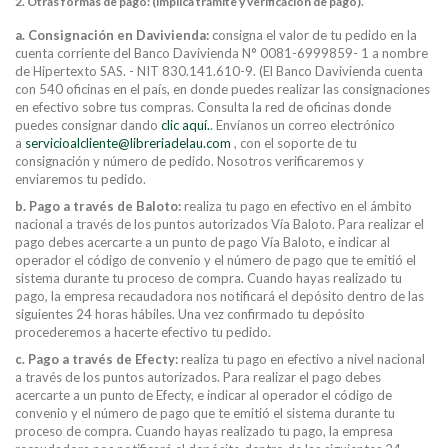
2. Otras formas de pago: (implica trámite y verificación de pago).
a. Consignación en Davivienda:
consigna el valor de tu pedido en la
cuenta corriente del Banco Davivienda N° 0081-6999859- 1 a nombre
de Hipertexto SAS. - NIT 830.141.610-9. (El Banco Davivienda cuenta
con 540 oficinas en el país, en donde puedes realizar las consignaciones
en efectivo sobre tus compras. Consulta la red de oficinas donde
puedes consignar dando
clic aquí.
. Envíanos un correo electrónico
a
servicioalcliente@libreriadelau.com
, con el soporte de tu
consignación y número de pedido. Nosotros verificaremos y
enviaremos tu pedido.
b. Pago a través de Baloto:
realiza tu pago en efectivo en el ámbito
nacional a través de los puntos autorizados Vía Baloto. Para realizar el
pago debes acercarte a un punto de pago Vía Baloto, e indicar al
operador el código de convenio y el número de pago que te emitió el
sistema durante tu proceso de compra. Cuando hayas realizado tu
pago, la empresa recaudadora nos notificará el depósito dentro de las
siguientes 24 horas hábiles. Una vez confirmado tu depósito
procederemos a hacerte efectivo tu pedido.
Buscar
c. Pago a través de Efecty:
realiza tu pago en efectivo a nivel nacional
a través de los puntos autorizados. Para realizar el pago debes
Buscar
acercarte a un punto de Efecty, e indicar al operador el código de
convenio y el número de pago que te emitió el sistema durante tu
proceso de compra. Cuando hayas realizado tu pago, la empresa