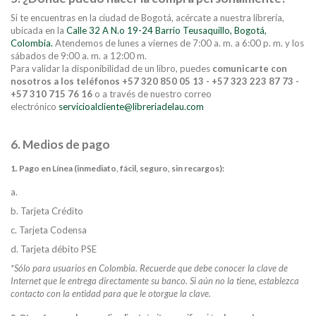
Si te encuentras en la ciudad de Bogotá, acércate a nuestra librería,
ubicada en la
Calle 32 A N.o 19-24 Barrio Teusaquillo, Bogotá,
Colombia.
Atendemos de lunes a viernes de 7:00 a. m. a 6:00 p. m. y los
sábados de 9:00 a. m. a 12:00 m.
Para validar la disponibilidad de un libro, puedes
comunicarte con
nosotros a los teléfonos +57 320 850 05 13 - +57 323 223 87 73 -
+57 310 715 76 16
o a través de nuestro correo
electrónico
servicioalcliente@libreriadelau.com
6. Medios de pago
1. Pago en Línea (inmediato, fácil, seguro, sin recargos):
a.
b. Tarjeta Crédito
c. Tarjeta Codensa
d. Tarjeta débito PSE
*Sólo para usuarios en Colombia. Recuerde que debe conocer la clave de
Internet que le entrega directamente su banco. Si aún no la tiene, establezca
contacto con la entidad para que le otorgue la clave.