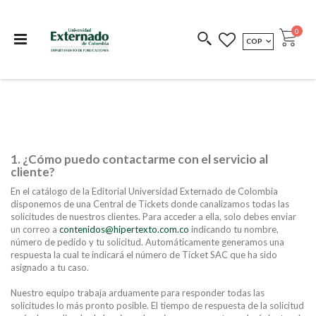
Departamento de
Libros resultado de
Impreso Bajo
publicaciones
investigación
Demanda
publi
0
MONEDA
COP
Cart
COEDICIONES
REDIMIR CÓDIGO
1. ¿Cómo puedo contactarme con el servicio al
cliente?
En el catálogo de la Editorial Universidad Externado de Colombia
disponemos de una Central de Tickets donde canalizamos todas las
solicitudes de nuestros clientes. Para acceder a ella, solo debes enviar
un correo a
contenidos@hipertexto.com.co
indicando tu nombre,
número de pedido y tu solicitud. Automáticamente generamos una
respuesta la cual te indicará el número de Ticket SAC que ha sido
asignado a tu caso.
Nuestro equipo trabaja arduamente para responder todas las
solicitudes lo más pronto posible. El tiempo de respuesta de la solicitud