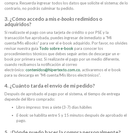
compra. Recuerda ingresar todos los datos que solicite el sistema; de lo
contrario, no podrás culminar tu pedido.
3. ¿Cómo accedo a mis
e-books
redimidos o
adquiridos?
Si realizaste el pago con una tarjeta de crédito o por PSE y la
transacción fue aprobada, puedes ingresar de inmediato a “Mi
cuenta/Mis eBooks” para ver el e-book adquirido. Por favor, no olvides
revisar nuestra guía
Todo sobre e-book
para conocer los
procedimientos técnicos que debes seguir antes de descargar un e-
book por primera vez. Si realizaste el pago por un medio diferente,
cuando recibamos la notificación al correo
electrónico:
contenidos@hipertexto.com.co
, activaremos el e-book
para su descarga en “Mi cuenta/Mis libros electrónicos”.
4. ¿Cuánto tarda el envío de mi pedido?
Después de aprobado el pago por el sistema, el tiempo de entrega
depende del libro comprado:
Libro impreso: tres a siete (3-7) días hábiles
E-book:
se habilita entre 5 y 15 minutos después de aprobado el
pago.
5. ¿Dónde puedo hacer la compra personalmente?