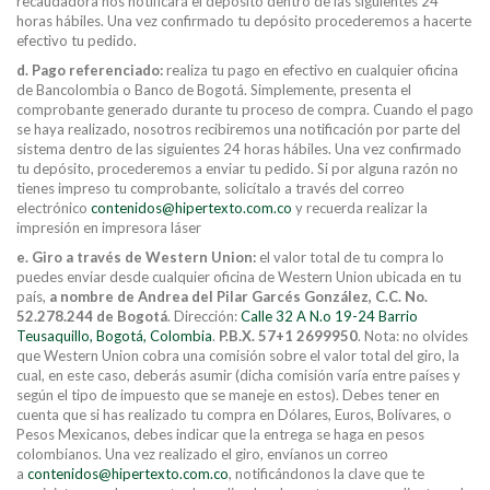
recaudadora nos notificará el depósito dentro de las siguientes 24
horas hábiles. Una vez confirmado tu depósito procederemos a hacerte
efectivo tu pedido.
d. Pago referenciado:
realiza tu pago en efectivo en cualquier oficina
de Bancolombia o Banco de Bogotá. Simplemente, presenta el
comprobante generado durante tu proceso de compra. Cuando el pago
se haya realizado, nosotros recibiremos una notificación por parte del
sistema dentro de las siguientes 24 horas hábiles. Una vez confirmado
tu depósito, procederemos a enviar tu pedido. Si por alguna razón no
tienes impreso tu comprobante, solicítalo a través del correo
electrónico
contenidos@hipertexto.com.co
y recuerda realizar la
impresión en impresora láser
e. Giro a través de Western Union:
el valor total de tu compra lo
puedes enviar desde cualquier oficina de Western Union ubicada en tu
país,
a nombre de Andrea del Pilar Garcés González, C.C. No.
52.278.244 de Bogotá
. Dirección:
Calle 32 A N.o 19-24 Barrio
Teusaquillo, Bogotá, Colombia
.
P.B.X. 57+1 2699950
. Nota: no olvides
que Western Union cobra una comisión sobre el valor total del giro, la
cual, en este caso, deberás asumir (dicha comisión varía entre países y
según el tipo de impuesto que se maneje en estos). Debes tener en
cuenta que si has realizado tu compra en Dólares, Euros, Bolívares, o
Pesos Mexicanos, debes indicar que la entrega se haga en pesos
colombianos. Una vez realizado el giro, envíanos un correo
a
contenidos@hipertexto.com.co
, notificándonos la clave que te