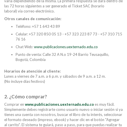
varía dependiendo de la misma. La primera respuesta se dará dentro de
las 72 horas siguientes a ser generado el Ticket SAC (horario
laboral) vía correo electrónico.
Otros canales de comunicación:
Teléfono: +57 1 643 43 89
Celular: +57 320 850 05 13 - +57 323 223 87 73 - +57 310 715
76 16
Chat Web:
www.publicaciones.uexternado.edu.co
Punto de venta: Calle 32 A N.o 19-24 Barrio Teusaquillo,
Bogotá, Colombia
Horarios de atención al cliente:
Lunes a viernes de 7 a.m. a 6 p.m. y sábados de 9 a.m. a 12 m.
(No incluye días festivos)
2. ¿Cómo comprar?
Comprar en
www.publicaciones.uexternado.edu.co
es muy fácil.
Simplemente debes registrarte como usuario nuevo o iniciar sesión si ya
tienes una cuenta con nosotros, buscar el libro de tu interés, seleccionar
el formato deseado (impreso, ebook) y hacer clic en el botón "Agregar
al carrito". El sistema te guiará, paso a paso, para que puedas realizar tu