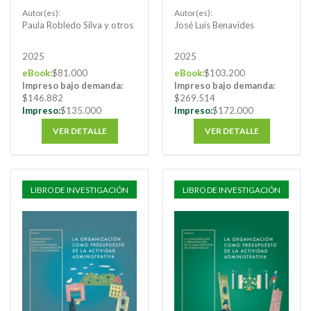
administrativo a
administrativo y de
Autor(es):
Autor(es):
debate
lo contencioso
Paula Robledo Silva y otros
José Luis Benavides
administrativo
2025
2025
eBook:
$81.000
eBook:
$103.200
Impreso bajo demanda:
Impreso bajo demanda:
$146.882
$269.514
Impreso:
$135.000
Impreso:
$172.000
VER DETALLE
VER DETALLE
LIBRO DE INVESTIGACIÓN
LIBRO DE INVESTIGACIÓN