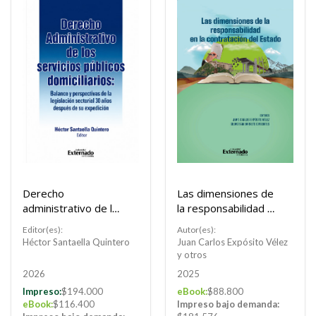
Derecho
Las dimensiones de
administrativo de los
la responsabilidad en
servicios públicos
la contratación del
Editor(es):
Autor(es):
domiciliarios: Balance
Estado
Héctor Santaella Quintero
Juan Carlos Expósito Vélez
y perspectivas de la
y otros
legislación sectorial
2026
2025
30 años después de
Impreso:
$194.000
eBook:
$88.800
su expedición
eBook:
$116.400
Impreso bajo demanda: