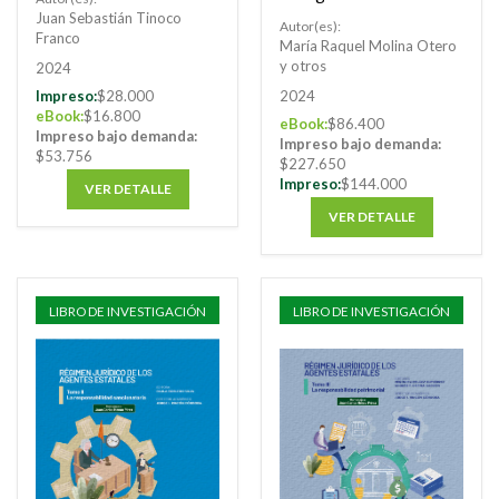
administrativa
estatales. Tomo I
Juan Sebastián Tinoco
Autor(es):
colombiana en el
Franco
María Raquel Molina Otero
siglo XIX
y otros
2024
Impreso:
$28.000
2024
eBook:
$16.800
eBook:
$86.400
Impreso bajo demanda:
Impreso bajo demanda:
$53.756
$227.650
Impreso:
$144.000
VER DETALLE
VER DETALLE
LIBRO DE INVESTIGACIÓN
LIBRO DE INVESTIGACIÓN