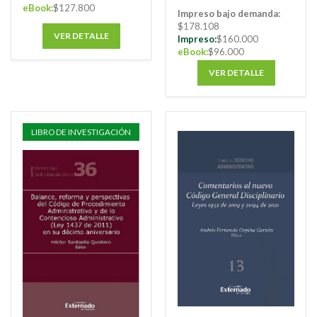
eBook:
$127.800
Impreso bajo demanda:
$178.108
VER DETALLE
Impreso:
$160.000
eBook:
$96.000
VER DETALLE
LIBRO DE INVESTIGACIÓN