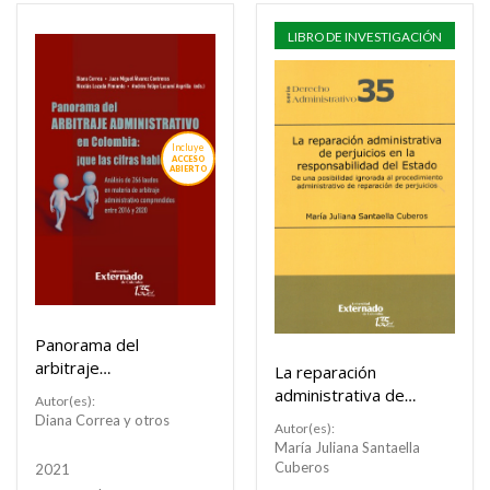
LIBRO DE INVESTIGACIÓN
Incluye
ACCESO
ABIERTO
Panorama del
arbitraje
La reparación
administrativo en
administrativa de
Autor(es):
Colombia: ¡que las
perjuicios en la
Diana Correa y otros
Autor(es):
cifras hablen!
responsabilidad del
María Juliana Santaella
estado
Cuberos
2021