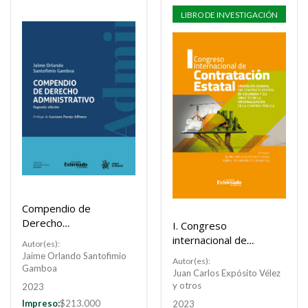
LIBRO DE INVESTIGACIÓN
Compendio de
Derecho
I. Congreso
Administrativo
internacional de
Autor(es):
contratación estatal
Jaime Orlando Santofimio
Autor(es):
Gamboa
Juan Carlos Expósito Vélez
y otros
2023
Impreso:
$213.000
2023