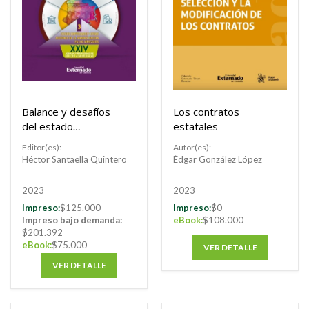
Balance y desafíos
Los contratos
del estado
estatales
regulador,
Editor(es):
Autor(es):
Buscar
supervisor,
Héctor Santaella Quintero
Édgar González López
promotor y
empresario. Tomo
Buscar
2023
2023
III
Impreso:
$125.000
Impreso:
$0
Impreso bajo demanda:
eBook:
$108.000
$201.392
eBook:
$75.000
VER DETALLE
VER DETALLE