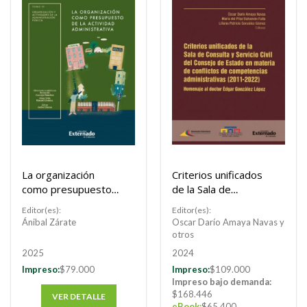
La organización
Criterios unificados
como presupuesto
de la Sala de
de la actividad
Consulta y Servicio
Editor(es):
Editor(es):
administrativa
Civil del Consejo de
Ánibal Zárate
Oscar Darío Amaya Navas y
Estado en materia
otros
de conflictos de
2025
2024
competencias
Impreso:
$79.000
Impreso:
$109.000
administrativas
Impreso bajo demanda:
(2011-2022)
$168.446
VER DETALLE
eBook:
$65.400