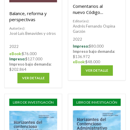
Comentarios al
nuevo Código
Balance, reforma y
General Disciplinario
perspectivas
Editor(es):
Andrés Fernando Ospina
Autor(es):
Garzón
José Luis Benavides y otros
2022
Impreso:
$80.000
2022
Impreso bajo demanda:
eBook:
$76.000
$136.972
Impreso:
$127.000
eBook:
$48.000
Impreso bajo demanda:
$202.864
VER DETALLE
VER DETALLE
LIBRO DE INVESTIGACIÓN
LIBRO DE INVESTIGACIÓN