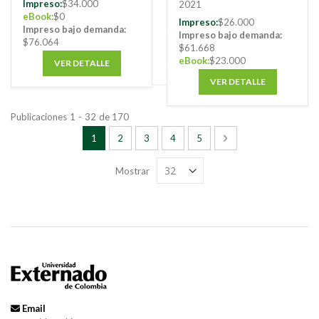
Impreso:
$34.000
2021
eBook:
$0
Impreso:
$26.000
Impreso bajo demanda:
Impreso bajo demanda:
$76.064
$61.668
eBook:
$23.000
VER DETALLE
VER DETALLE
Publicaciones
1
-
32
de
170
Página
Está viendo la página
Página
Página
Página
Página
Página
Siguiente
1
2
3
4
5
Mostrar
Email