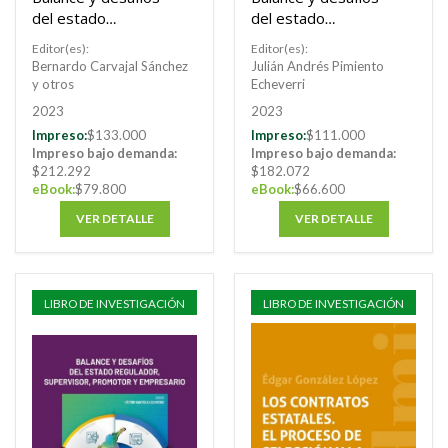
del estado
del estado
regulador,
regulador,
Editor(es):
Editor(es):
supervisor,
supervisor,
Bernardo Carvajal Sánchez
Julián Andrés Pimiento
promotor y
promotor y
y otros
Echeverri
empresario. Tomo I
empresario. Tomo II
2023
2023
Impreso:
$133.000
Impreso:
$111.000
Impreso bajo demanda:
Impreso bajo demanda:
$212.292
$182.072
eBook:
$79.800
eBook:
$66.600
VER DETALLE
VER DETALLE
LIBRO DE INVESTIGACIÓN
LIBRO DE INVESTIGACIÓN