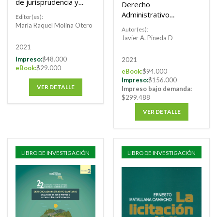
de jurisprudencia y
Derecho
conceptos del
Administrativo
Editor(es):
consejo de estado
Sanitario - Tomo 1
María Raquel Molina Otero
Autor(es):
Javier A. Pineda D
2021
Impreso:
$48.000
2021
eBook:
$29.000
eBook:
$94.000
Impreso:
$156.000
VER DETALLE
Impreso bajo demanda:
$299.488
VER DETALLE
LIBRO DE INVESTIGACIÓN
LIBRO DE INVESTIGACIÓN