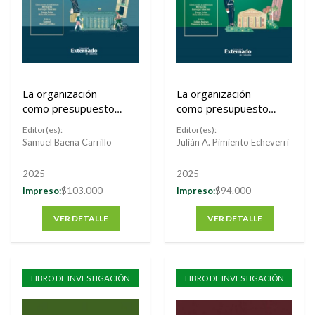
La organización
La organización
como presupuesto
como presupuesto
de la actividad
de la actividad
Editor(es):
Editor(es):
administrativa
administrativa
Samuel Baena Carrillo
Julián A. Pimiento Echeverri
2025
2025
Impreso:
$103.000
Impreso:
$94.000
VER DETALLE
VER DETALLE
LIBRO DE INVESTIGACIÓN
LIBRO DE INVESTIGACIÓN