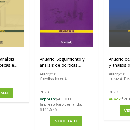
análisis
Anuario: Seguimiento y
Anuario d
blicas en
análisis de políticas
y análisis 
públicas en Colombia
2021
Autor(es):
Autor(es):
2014
Carolina Isaza A.
Javier A. Pi
2023
2022
TALLE
Impreso:
$43.000
eBook:
$20.
Impreso bajo demanda:
$161.526
VE
VER DETALLE