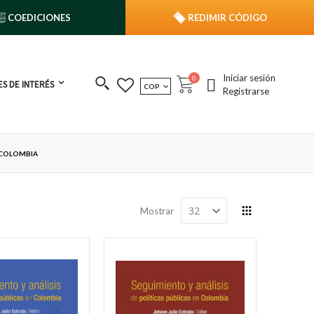
COEDICIONES
REDIMIR CÓDIGO
Iniciar sesión
publicaciones
0
S DE INTERÉS
MONEDA
COP
Cart
Registrarse
 COLOMBIA
Ver
Mostrar
como
Grilla