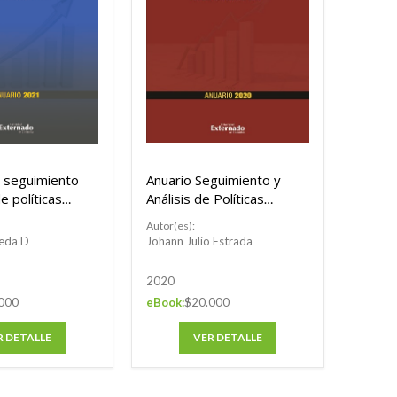
e seguimiento
Anuario Seguimiento y
de políticas
Análisis de Políticas
Públicas 2020
Autor(es):
neda D
Johann Julio Estrada
2020
000
eBook:
$20.000
R DETALLE
VER DETALLE