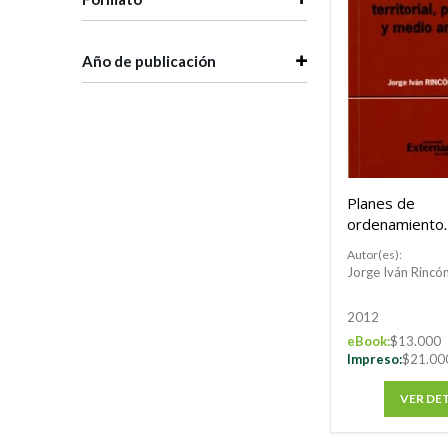
Año de publicación
Planes de
ordenamiento
territorial, pr
Autor(es):
medio ambien
Jorge Iván Rinc
2012
eBook:
$13.000
Impreso:
$21.00
VER DE