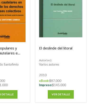
opulares y
El deslinde del litoral
autelares en
 los
Autor(es):
e intereses
do Santofimio
Varios autores
. Un paso en
ación del
2010
ial de
000
eBook:
$87.000
1.000
Impreso:
$145.000
R DETALLE
VER DETALLE