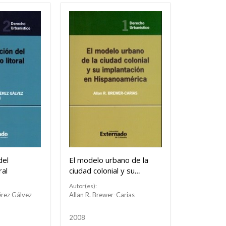
del
El modelo urbano de la
ral
ciudad colonial y su
implantación en
Autor(es):
Hispanoamérica
érez Gálvez
Allan R. Brewer-Carias
2008