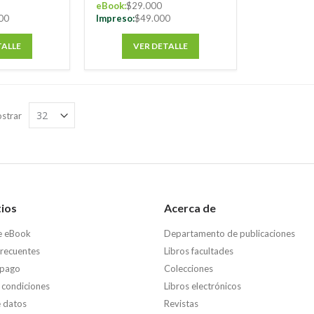
eBook:
$29.000
00
Impreso:
$49.000
TALLE
VER DETALLE
strar
tios
Acerca de
e eBook
Departamento de publicaciones
frecuentes
Libros facultades
 pago
Colecciones
 condiciones
Libros electrónicos
e datos
Revistas