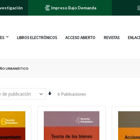
nvestigación
Impreso Bajo Demanda
ES
LIBROS ELECTRÓNICOS
ACCESO ABIERTO
REVISTAS
ENLACE
SEÑO URBANÍSTICO
Orden
6
Publicaciones
ascendente