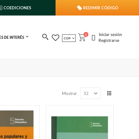
COEDICIONES
REDIMIR CÓDIGO
Iniciar sesión
publicaciones
0
S DE INTERÉS
MONEDA
COP
Cart
Registrarse
Ver
Mostrar
como
Grilla