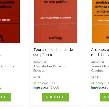
Teoría de los bienes de
Acciones p
uso público
medidas c
opiedad y
defensa de
Autor(es):
Autor(es):
te
derechos 
ón Córdoba
Julián Andrés Pimiento
Jaime Orlan
colectivos
Echeverri
Gamboa
la consolid
2010
2010
Estado soc
eBook:
$28.000
eBook:
$13.
derecho
0
Impreso:
$46.000
Impreso:
$2
TALLE
VER DETALLE
VE