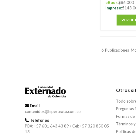
eBook:
$86.000
Impreso:
$143.0
VER DE
6
Publicaciones
Mo
Otros si
Todo sobr
Email
Preguntas 
contenidos@hipertexto.com.co
Formas de
Teléfonos
Términos y
PBX: +57 601 643 43 89 / Cel: +57 320 850 05
Políticas d
13