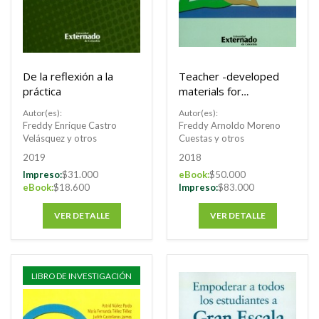
De la reflexión a la
Teacher -developed
práctica
materials for
language teaching
Autor(es):
Autor(es):
and learning
Freddy Enrique Castro
Freddy Arnoldo Moreno
Velásquez y otros
Cuestas y otros
2019
2018
Impreso:
$31.000
eBook:
$50.000
eBook:
$18.600
Impreso:
$83.000
VER DETALLE
VER DETALLE
LIBRO DE INVESTIGACIÓN