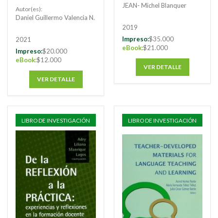
de la lectura en la
JEAN- Michel Blanquer
Autor(es):
escuela
Daniel Guillermo Valencia N.
2019
Impreso:
$35.000
2021
eBook:
$21.000
Impreso:
$20.000
eBook:
$12.000
VER DETALLE
VER DETALLE
LIBRO DE INVESTIGACIÓN
LIBRO DE INVESTIGACIÓN