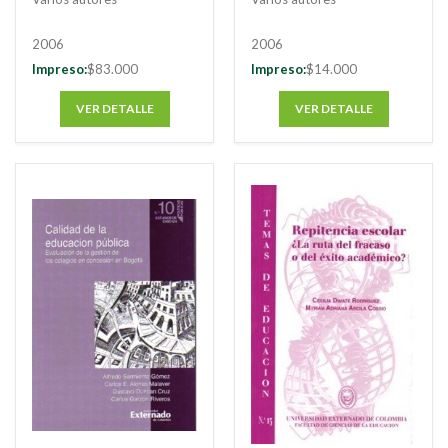
tiempos de la
pedagógica para la
globalización
formación de cultura
2006
2006
política en los
Impreso:
$83.000
Impreso:
$14.000
espacios escolares
VER DETALLE
VER DETALLE