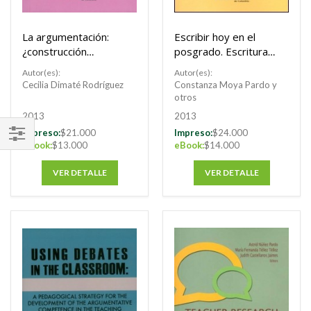
La argumentación:
Escribir hoy en el
¿construcción
posgrado. Escritura
cultural o desarrollo
académica y
Autor(es):
Autor(es):
cognitivo?
producción de
Cecilia Dimaté Rodríguez
Constanza Moya Pardo y
conocimiento
otros
2013
2013
Impreso:
$21.000
Impreso:
$24.000
eBook:
$13.000
eBook:
$14.000
FILTRAR
POR
VER DETALLE
VER DETALLE