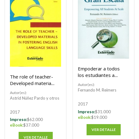
Empoderar a todos
los estudiantes a
The role of teacher-
gran escala
Developed materials
Autor(es):
in fostering english
Fernando M. Reimers
Autor(es):
language skills
Astrid Núñez Pardo y otros
2017
Impreso:
$31.000
2017
eBook:
$19.000
Impreso:
$62.000
eBook:
$37.000
VER DETALLE
VER DETALLE