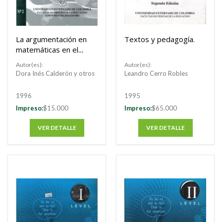
La argumentación en
Textos y pedagogía.
matemáticas en el
aula: una
Autor(es):
Autor(es):
oportunidad para la
Dora Inés Calderón y otros
Leandro Cerro Robles
diversidad
1996
1995
Impreso:
$15.000
Impreso:
$65.000
VER DETALLE
VER DETALLE