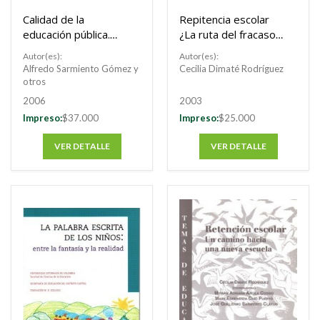
Calidad de la
Repitencia escolar
educación pública.
¿La ruta del fracaso
Evaluación de la
o del éxito
Autor(es):
Autor(es):
gestión de los
académico?
Alfredo Sarmiento Gómez y
Cecilia Dimaté Rodríguez
colegios en
otros
concesión en Bogotá
2006
2003
Impreso:
$37.000
Impreso:
$25.000
VER DETALLE
VER DETALLE