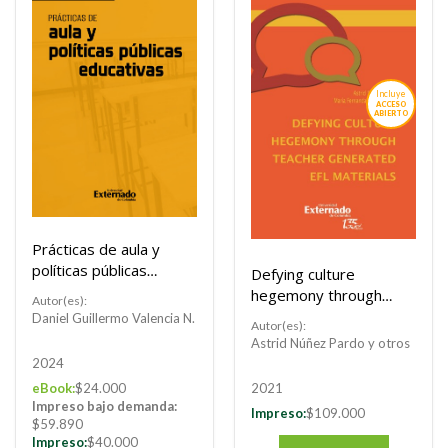
Incluye
ACCESO
ABIERTO
Prácticas de aula y
políticas públicas
Defying culture
educativas
hegemony through
Autor(es):
teacher generated
Daniel Guillermo Valencia N.
Autor(es):
EFL materials
Astrid Núñez Pardo y otros
2024
eBook:
$24.000
2021
Impreso bajo demanda:
Impreso:
$109.000
$59.890
Impreso:
$40.000