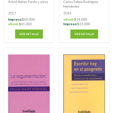
teachers`profession
education
Astrid Núñez Pardo y otros
Carlos Felipe Rodríguez
al growth
Hernández
2017
2016
Impreso:
$69.000
eBook:
$14.000
eBook:
$41.000
Impreso:
$23.000
VER DETALLE
VER DETALLE