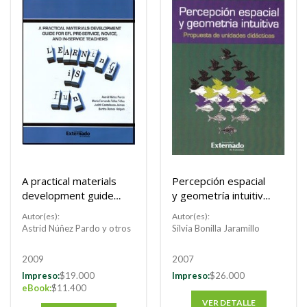
A practical materials
Percepción espacial
development guide
y geometría intuitiva.
for EFL pre-service,
Propuesta de
Autor(es):
Autor(es):
novice, and in-
unidades didácticas
Astrid Núñez Pardo y otros
Silvia Bonilla Jaramillo
service teachers
2009
2007
Impreso:
$19.000
Impreso:
$26.000
eBook:
$11.400
VER DETALLE