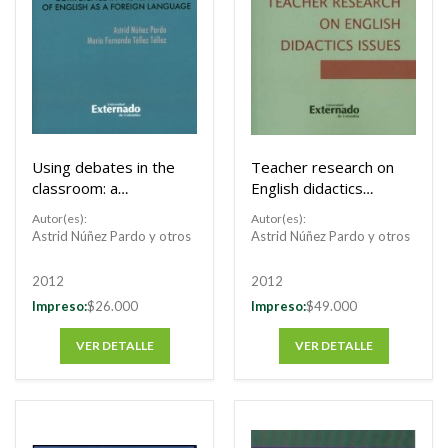
Using debates in the
Teacher research on
classroom: a
English didactics
pedagogical
issues
Autor(es):
Autor(es):
strategy for the
Astrid Núñez Pardo y otros
Astrid Núñez Pardo y otros
development of the
argumentative
2012
2012
competence in the
Impreso:
$26.000
Impreso:
$49.000
teaching of englis as
a foreign language
VER DETALLE
VER DETALLE