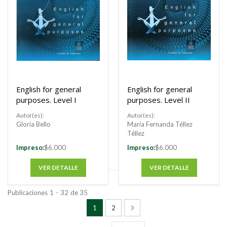
English for general
English for general
purposes. Level I
purposes. Level II
Autor(es):
Autor(es):
Gloria Bello
María Fernanda Téllez
Téllez
Impreso:
$6.000
Impreso:
$6.000
VER DETALLE
VER DETALLE
Publicaciones
1
-
32
de
35
Página
Está viendo la página
Página
Página
Siguiente
1
2