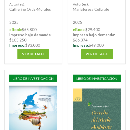
en la política exterior
Autor(es):
Autor(es):
colombiana
Catherine Ortiz-Morales
Mariateresa Cellurale
2025
2025
eBook:
$55.800
eBook:
$29.400
Impreso bajo demanda:
Impreso bajo demanda:
$105.250
$66.374
Impreso:
$93.000
Impreso:
$49.000
VER DETALLE
VER DETALLE
LIBRO DE INVESTIGACIÓN
LIBRO DE INVESTIGACIÓN