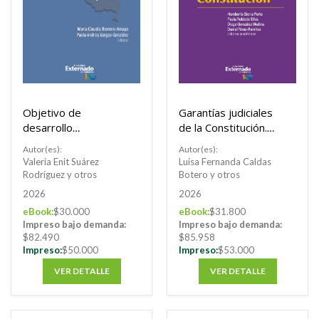
Objetivo de
Garantías judiciales
desarrollo
de la Constitución.
sostenible 12.
Volumen IX
Autor(es):
Autor(es):
Producir y consumir
Valeria Enit Suárez
Luisa Fernanda Caldas
con responsabilidad
Rodríguez y otros
Botero y otros
2026
2026
eBook:
$30.000
eBook:
$31.800
Impreso bajo demanda:
Impreso bajo demanda:
$82.490
$85.958
Impreso:
$50.000
Impreso:
$53.000
VER DETALLE
VER DETALLE