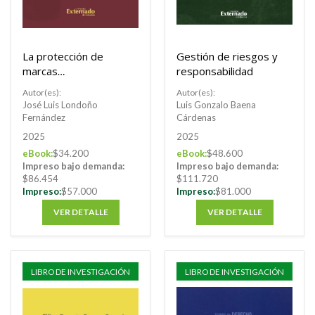
La protección de
Gestión de riesgos y
marcas
responsabilidad
tridimensionales en
Autor(es):
Autor(es):
el derecho nacional e
José Luis Londoño
Luis Gonzalo Baena
internacional
Fernández
Cárdenas
2025
2025
eBook:
$34.200
eBook:
$48.600
Impreso bajo demanda:
Impreso bajo demanda:
$86.454
$111.720
Impreso:
$57.000
Impreso:
$81.000
VER DETALLE
VER DETALLE
LIBRO DE INVESTIGACIÓN
LIBRO DE INVESTIGACIÓN