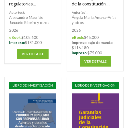
regulatorias
de la constitución.
comparadas
Volumen VI
Autor(es):
Autor(es):
Alessandro Maurício
Ángela María Amaya-Arias
Januário Ribeiro y otros
y otros
2026
2026
eBook:
$108.600
eBook:
$45.000
Impreso:
$181.000
Impreso bajo demanda:
$116.180
Impreso:
$75.000
VER DETALLE
VER DETALLE
LIBRO DE INVESTIGACIÓN
LIBRO DE INVESTIGACIÓN