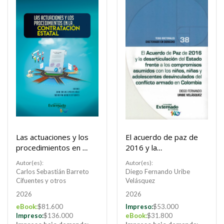
Las actuaciones y los
El acuerdo de paz de
procedimientos en la
2016 y la
Contratación Estatal
desarticulación del
Autor(es):
Autor(es):
Congreso
estado frente a los
Carlos Sebastián Barreto
Diego Fernando Uribe
Internacional de
compromisos
Cifuentes y otros
Velásquez
Contratación Estatal
asumidos con los
2026
2026
niños, niñas y
eBook:
$81.600
Impreso:
$53.000
adolescentes
Impreso:
$136.000
eBook:
$31.800
desvinculados del