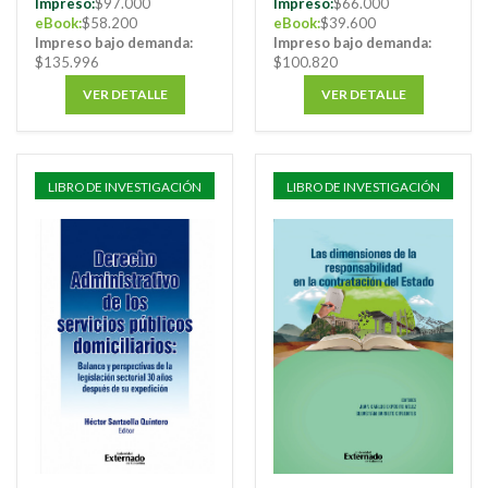
Impreso:
$97.000
Impreso:
$66.000
eBook:
$58.200
eBook:
$39.600
Impreso bajo demanda:
Impreso bajo demanda:
$135.996
$100.820
VER DETALLE
VER DETALLE
LIBRO DE INVESTIGACIÓN
LIBRO DE INVESTIGACIÓN