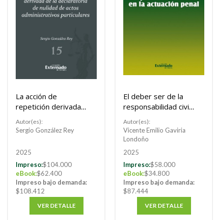
La acción de
El deber ser de la
repetición derivada
responsabilidad civil
de la declaratoria de
en la actuación penal
Autor(es):
Autor(es):
nulidad de actos
Sergio González Rey
Vicente Emilio Gaviria
administrativos
Buscar
Londoño
particulares
2025
2025
Buscar
Impreso:
$104.000
Impreso:
$58.000
eBook:
$62.400
eBook:
$34.800
Impreso bajo demanda:
Impreso bajo demanda:
$108.412
$87.444
VER DETALLE
VER DETALLE