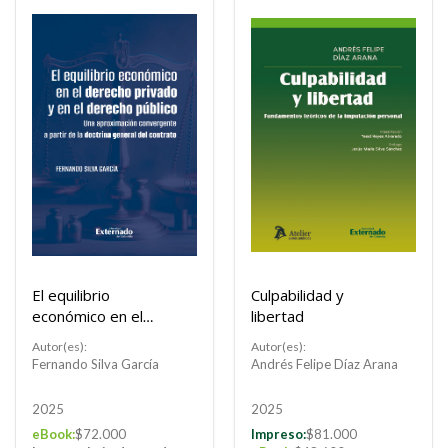
El equilibrio
Culpabilidad y
económico en el
libertad
derecho privado y
Autor(es):
Autor(es):
en el derecho
Fernando Silva García
Andrés Felipe Díaz Arana
público
2025
2025
eBook:
$72.000
Impreso:
$81.000