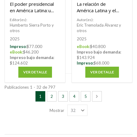
El poder presidencial
La relación de
en América Latina: un
América Latina y el
poder (i)limitado.
Caribe con la Unión
Editor(es):
Autor(es):
Europea
Humberto Sierra Porto y
Eric Tremolada Álvarez y
otros
otros
2025
2025
Impreso:
$77.000
eBook:
$40.800
eBook:
$46.200
Impreso bajo demanda:
Impreso bajo demanda:
$143.924
$124.602
Impreso:
$68.000
VER DETALLE
VER DETALLE
Publicaciones
1
-
32
de
797
Página
Está viendo la página
Página
Página
Página
Página
Página
Siguiente
1
2
3
4
5
Mostrar