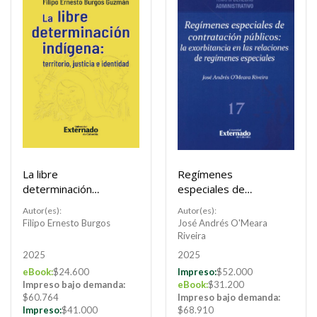
La libre
Regímenes
determinación
especiales de
indígena
contratación
Autor(es):
Autor(es):
públicos: la
Filipo Ernesto Burgos
José Andrés O'Meara
exorbitancia en las
Riveira
relaciones de
2025
2025
regímenes
eBook:
$24.600
Impreso:
$52.000
especiales
Impreso bajo demanda:
eBook:
$31.200
$60.764
Impreso bajo demanda:
Impreso:
$41.000
$68.910