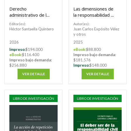
Derecho
Las dimensiones de
administrativo de los
la responsabilidad en
servicios públicos
la contratación del
Editor(es):
Autor(es):
domiciliarios: Balance
Estado
Héctor Santaella Quintero
Juan Carlos Expósito Vélez
y perspectivas de la
y otros
legislación sectorial
2026
2025
30 años después de
Impreso:
$194.000
eBook:
$88.800
su expedición
eBook:
$116.400
Impreso bajo demanda:
Impreso bajo demanda:
$181.576
$256.880
Impreso:
$148.000
VER DETALLE
VER DETALLE
LIBRO DE INVESTIGACIÓN
LIBRO DE INVESTIGACIÓN