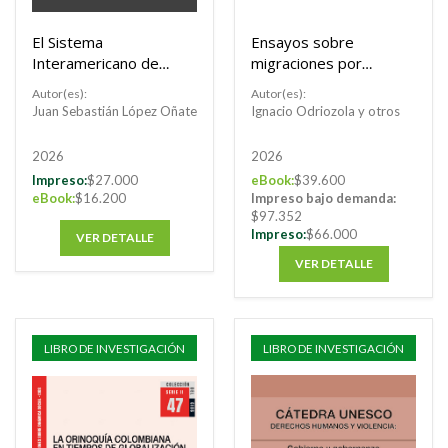
El Sistema
Ensayos sobre
Interamericano de
migraciones por
Protección de los
razones climáticas y
Autor(es):
Autor(es):
Derechos Humanos:
otras causas
Juan Sebastián López Oñate
Ignacio Odriozola y otros
un terreno infértil
socioambientales
para el surgimiento
2026
2026
del margen de
Impreso:
$27.000
eBook:
$39.600
apreciación nacional
eBook:
$16.200
Impreso bajo demanda:
$97.352
Impreso:
$66.000
VER DETALLE
VER DETALLE
LIBRO DE INVESTIGACIÓN
LIBRO DE INVESTIGACIÓN