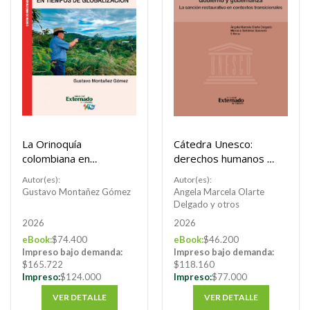
La Orinoquía
Cátedra Unesco:
colombiana en
derechos humanos y
tiempos de
violencia
Autor(es):
Autor(es):
globalización
Gustavo Montañez Gómez
Angela Marcela Olarte
Delgado y otros
2026
2026
eBook:
$74.400
eBook:
$46.200
Impreso bajo demanda:
Impreso bajo demanda:
$165.722
$118.160
Impreso:
$124.000
Impreso:
$77.000
VER DETALLE
VER DETALLE