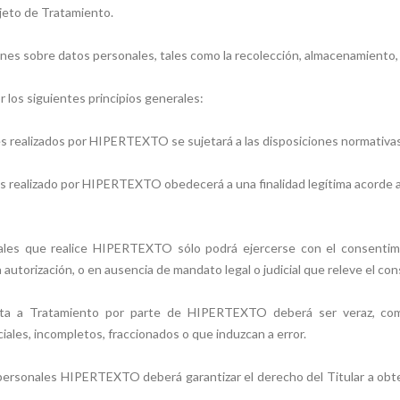
bjeto de Tratamiento.
nes sobre datos personales, tales como la recolección, almacenamiento, u
 los siguientes principios generales:
les realizados por HIPERTEXTO se sujetará a las disposiciones normativas
es realizado por HIPERTEXTO obedecerá a una finalidad legítima acorde a l
nales que realice HIPERTEXTO sólo podrá ejercerse con el consentimi
autorización, o en ausencia de mandato legal o judicial que releve el co
ujeta a Tratamiento por parte de HIPERTEXTO deberá ser veraz, comp
les, incompletos, fraccionados o que induzcan a error.
 personales HIPERTEXTO deberá garantizar el derecho del Titular a obt