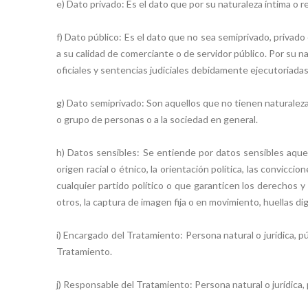
e) Dato privado: Es el dato que por su naturaleza íntima o r
f) Dato público: Es el dato que no sea semiprivado, privado 
a su calidad de comerciante o de servidor público. Por su 
oficiales y sentencias judiciales debidamente ejecutoriada
g) Dato semiprivado: Son aquellos que no tienen naturaleza 
o grupo de personas o a la sociedad en general.
h) Datos sensibles: Se entiende por datos sensibles aquel
origen racial o étnico, la orientación política, las convic
cualquier partido político o que garanticen los derechos y g
otros, la captura de imagen fija o en movimiento, huellas dig
i) Encargado del Tratamiento: Persona natural o jurídica, 
Tratamiento.
j) Responsable del Tratamiento: Persona natural o jurídica,