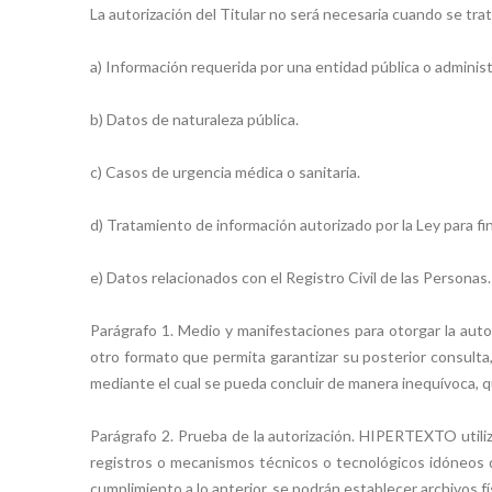
La autorización del Titular no será necesaria cuando se tra
a) Información requerida por una entidad pública o administr
b) Datos de naturaleza pública.
c) Casos de urgencia médica o sanitaria.
d) Tratamiento de información autorizado por la Ley para fin
e) Datos relacionados con el Registro Civil de las Personas.
Parágrafo 1. Medio y manifestaciones para otorgar la auto
otro formato que permita garantizar su posterior consulta
mediante el cual se pueda concluir de manera inequívoca, q
Parágrafo 2. Prueba de la autorización. HIPERTEXTO util
registros o mecanismos técnicos o tecnológicos idóneos d
cumplimiento a lo anterior, se podrán establecer archivos fí