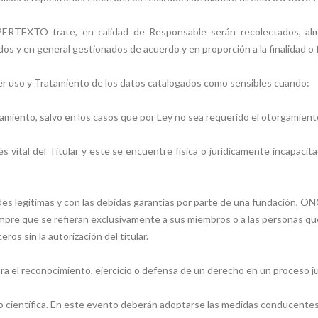
PERTEXTO trate, en calidad de Responsable serán recolectados, almac
nados y en general gestionados de acuerdo y en proporción a la finalidad 
er uso y Tratamiento de los datos catalogados como sensibles cuando:
atamiento, salvo en los casos que por Ley no sea requerido el otorgamient
és vital del Titular y este se encuentre física o jurídicamente incapac
des legítimas y con las debidas garantías por parte de una fundación, ON
l, siempre que se refieran exclusivamente a sus miembros o a las personas
os sin la autorización del titular.
ra el reconocimiento, ejercicio o defensa de un derecho en un proceso jud
a o científica. En este evento deberán adoptarse las medidas conducentes 