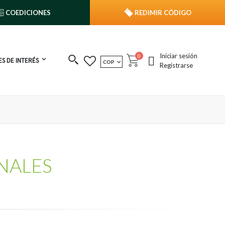
COEDICIONES
REDIMIR CÓDIGO
Iniciar sesión
publicaciones
0
S DE INTERÉS
MONEDA
COP
Cart
Registrarse
NALES