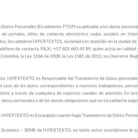
e Datos Personales (En adelante PTDP) es aplicable a los datos persona
de portales, sitios de comercio electrónico, redes sociales en Intern
dos, (en adelante HIPERTEXTO), sociedad con domicilio en la ciudad de B
léfono de contacto P.B.X.: +57 601 643 43 89, quien actúa en calida
de Colombia, la Ley 1266 de 2008, la Ley 1581 de 2012, los Decretos R
o. HIPERTEXTO es Responsable del Tratamiento de Datos personales c
l caso de los datos correspondientes a nuestros trabajadores, person
vicios a través de cualquiera de nuestros canales de atención. En es
 datos personales y de las demás obligaciones que en tal calidad le asigne
. HIPERTEXTO es Encargado cuando haga Tratamiento de Datos Persona
ing Business – SEMB de HIPERTEXTO, en tanto estos suscriptores le su