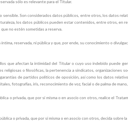
eservada sólo es relevante para el Titular.
o sensible. Son considerados datos públicos, entre otros, los datos relativ
naturaleza, los datos públicos pueden estar contenidos, entre otros, en r
s que no estén sometidas a reserva.
íntima, reservada, ni pública y que, por ende, su conocimiento o divulgaci
los que afectan la intimidad del Titular o cuyo uso indebido puede gen
ciones religiosas o filosóficas, la pertenencia a sindicatos, organizacion
arantías de partidos políticos de oposición, así como los datos relativos
itales, fotografías, iris, reconocimiento de voz, facial o de palma de mano,
pública o privada, que por sí misma o en asocio con otros, realice el Tra
 pública o privada, que por sí misma o en asocio con otros, decida sobre 