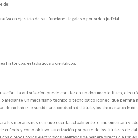
te de:
ativa en ejercicio de sus funciones legales o por orden judicial.
es históricos, estadísticos o científicos.
rización. La autorización puede constar en un documento físico, electró
, o mediante un mecanismo técnico o tecnológico idóneo, que permita man
ue de no haberse surtido una conducta del titular, los datos nunca hubi
izará los mecanismos con que cuenta actualmente, e implementará y ado
e cuándo y cómo obtuvo autorización por parte de los titulares de dat
sicos o repositorios electrónicos realizados de manera directa o a través 