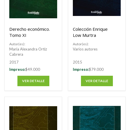
POR
Derecho económico.
Colección Enrique
Tomo XI
Low Murtra
Autor(es):
Autor(es):
María Alexandra Ortiz
Varios autores
Cabrera
2017
2015
Impreso:
$49.000
Impreso:
$79.000
VER DETALLE
VER DETALLE