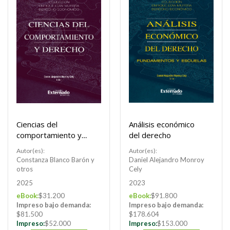
Ciencias del
Análisis económico
comportamiento y
del derecho
derecho
Autor(es):
Autor(es):
Constanza Blanco Barón y
Daniel Alejandro Monroy
otros
Cely
2025
2023
eBook:
$31.200
eBook:
$91.800
Impreso bajo demanda:
Impreso bajo demanda:
$81.500
$178.604
Impreso:
$52.000
Impreso:
$153.000