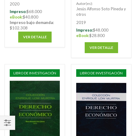
XII. Derecho
Autor(es):
2020
Económico
Jesús Alfonso Soto Pineda y
Impreso:
$68.000
otros
eBook:
$40.800
Impreso bajo demanda:
2019
$102.308
Impreso:
$48.000
eBook:
$28.800
VER DETALLE
VER DETALLE
LIBRO DE INVESTIGACIÓN
LIBRO DE INVESTIGACIÓN
FILTRAR