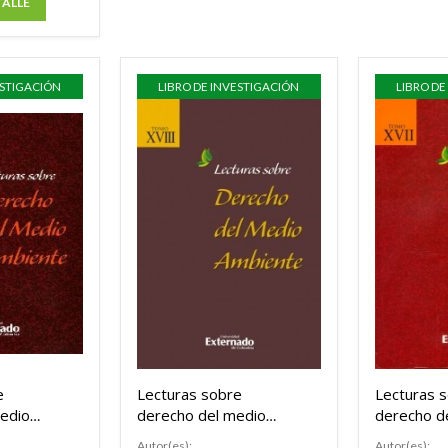
TALLE
ESTIGACIÓN
LIBRO DE INVESTIGACIÓN
LIBRO DE
e
Lecturas sobre
Lecturas 
edio
derecho del medio
derecho d
o XII
ambiente. Tomo XVIII
ambiente 
Autor(es):
Autor(es):