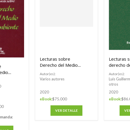
Lecturas sobre
Lecturas 
Derecho del Medio
derecho d
e
Ambiente
ambiente.
edio
Autor(es):
Autor(es):
índices
o XXI
Varios autores
Luis Guiller
otros
D
2020
2020
eBook:
$75.000
eBook:
$86.
00
VER DETALLE
VE
emanda: