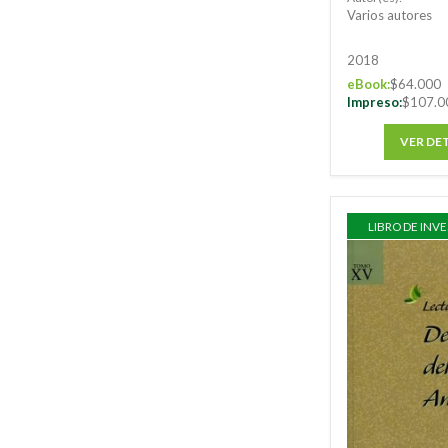
Varios autores
2018
eBook:
$64.000
Impreso:
$107.0
VER DE
LIBRO DE INV