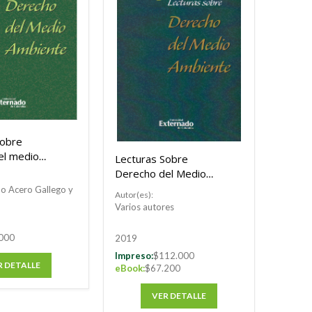
sobre
el medio
Lecturas Sobre
 Tomo XX +
Derecho del Medio
Ambiente. Tomo XIX
mo Acero Gallego y
Autor(es):
Varios autores
000
2019
Impreso:
$112.000
R DETALLE
eBook:
$67.200
VER DETALLE