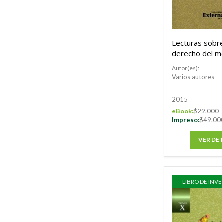
Lecturas sobr
derecho del m
ambiente. To
Autor(es):
Varios autores
2015
eBook:
$29.000
Impreso:
$49.00
VER DE
LIBRO DE INV