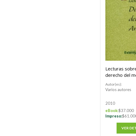
Lecturas sobr
derecho del m
ambiente. To
Autor(es):
Varios autores
2010
eBook:
$37.000
Impreso:
$61.00
VER DE