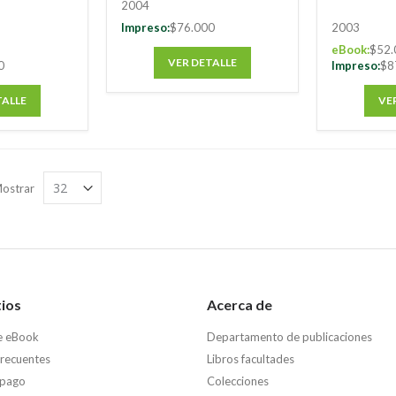
2004
Impreso:
$76.000
2003
eBook:
$52.
VER DETALLE
0
Impreso:
$8
TALLE
VE
ostrar
tios
Acerca de
e eBook
Departamento de publicaciones
frecuentes
Libros facultades
 pago
Colecciones