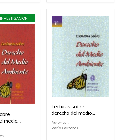
 INVESTIGACIÓN
Lecturas sobre
derecho del medio
sobre
ambiente. Tomo III
el medio
Autor(es):
 Tomo IV
Varios autores
es