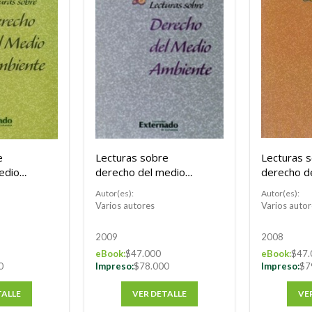
e
Lecturas sobre
Lecturas s
edio
derecho del medio
derecho d
mo X
ambiente. Tomo IX
ambiente.
Autor(es):
Autor(es):
Varios autores
Varios autor
2009
2008
eBook:
$47.000
eBook:
$47.
0
Impreso:
$78.000
Impreso:
$7
TALLE
VER DETALLE
VE