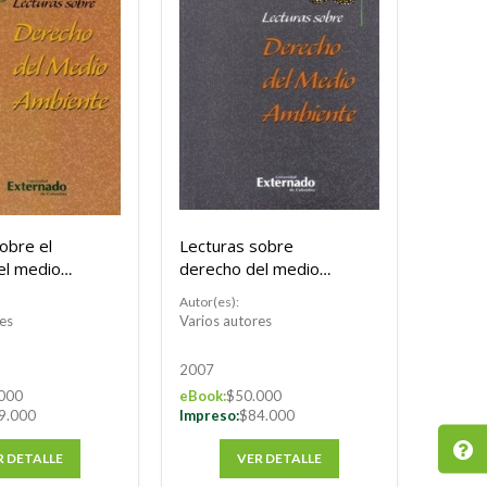
obre el
Lecturas sobre
el medio
derecho del medio
 Tomo VIII
ambiente. Tomo VII
Autor(es):
es
Varios autores
2007
000
eBook:
$50.000
9.000
Impreso:
$84.000
R DETALLE
VER DETALLE