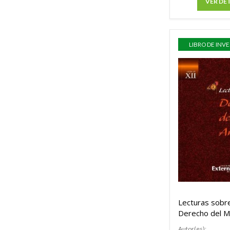
VER DE
LIBRO DE INV
Lecturas sobr
Derecho del M
Ambiente. Tom
Autor(es):