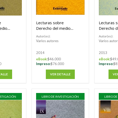
e
Lecturas sobre
Lecturas 
edio
Derecho del medio
Derecho d
mo XV
ambiente.
ambiente.
Autor(es):
Autor(es):
Varios autores
Varios autor
2014
2013
eBook:
$46.000
eBook:
$49.
0
Impreso:
$76.000
Impreso:
$8
TALLE
VER DETALLE
VE
ESTIGACIÓN
LIBRO DE INVESTIGACIÓN
LIBRO DE