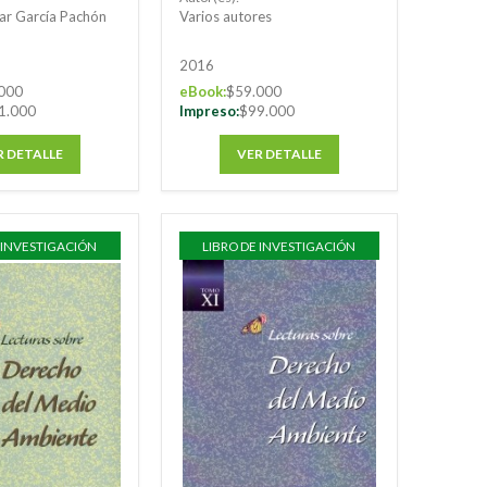
lar García Pachón
Varios autores
2016
000
eBook:
$59.000
1.000
Impreso:
$99.000
R DETALLE
VER DETALLE
 INVESTIGACIÓN
LIBRO DE INVESTIGACIÓN