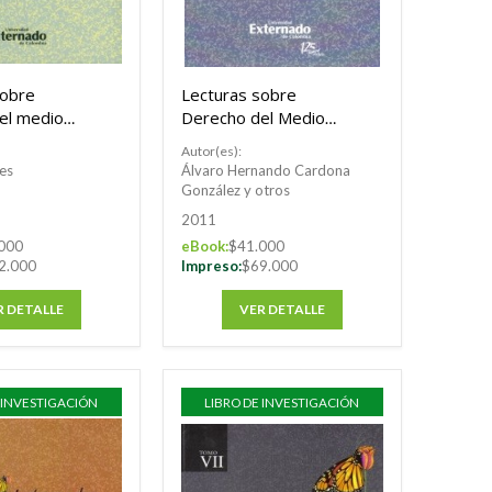
sobre
Lecturas sobre
el medio
Derecho del Medio
 Tomo XIII
Ambiente. Tomo XI
Autor(es):
es
Álvaro Hernando Cardona
González y otros
2011
000
eBook:
$41.000
2.000
Impreso:
$69.000
R DETALLE
VER DETALLE
 INVESTIGACIÓN
LIBRO DE INVESTIGACIÓN