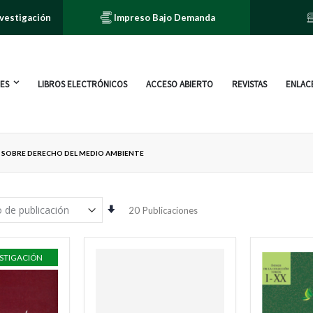
nvestigación
Impreso Bajo Demanda
ES
LIBROS ELECTRÓNICOS
ACCESO ABIERTO
REVISTAS
ENLACE
 SOBRE DERECHO DEL MEDIO AMBIENTE
Orden
20
Publicaciones
ascendente
ESTIGACIÓN