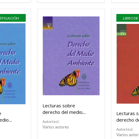
ESTIGACIÓN
LIBRO DE
Lecturas sobre
derecho del medio
e
Lecturas 
ambiente. Tomo V
edio
derecho d
Autor(es):
o VI
ambiente.
Varios autores
Autor(es):
Varios autor