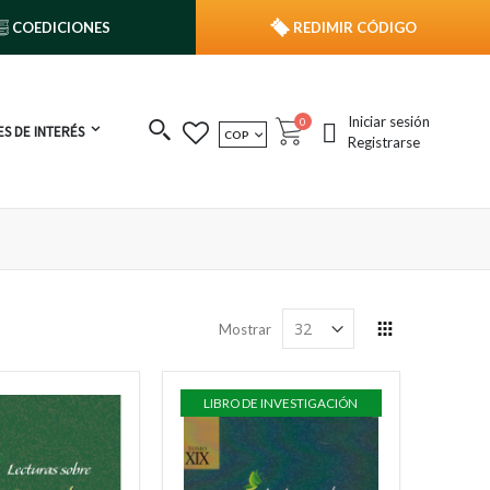
COEDICIONES
REDIMIR CÓDIGO
Iniciar sesión
publicaciones
0
S DE INTERÉS
MONEDA
COP
Cart
Registrarse
Ver
Mostrar
como
Grilla
LIBRO DE INVESTIGACIÓN