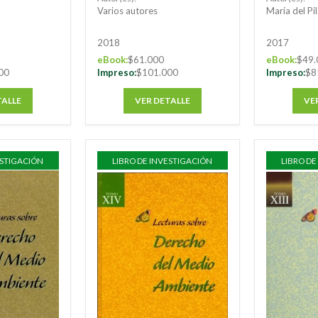
Varios autores
María del Pi
2018
2017
eBook:
$61.000
eBook:
$49.
00
Impreso:
$101.000
Impreso:
$8
TALLE
VER DETALLE
VE
ESTIGACIÓN
LIBRO DE INVESTIGACIÓN
LIBRO DE