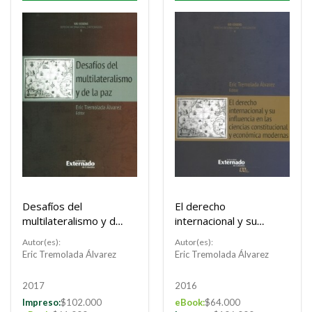
Desafíos del
El derecho
Buscar
multilateralismo y de
internacional y su
la paz
influencia en las
Autor(es):
Autor(es):
Buscar
ciencias
Eric Tremolada Álvarez
Eric Tremolada Álvarez
constitucional y
económica
2017
2016
modernas
Impreso:
$102.000
eBook:
$64.000