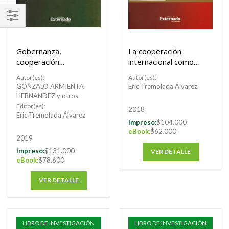
FILTRAR
POR
Gobernanza,
La cooperación
cooperación
internacional como
internacional y
alternativa a los
Autor(es):
Autor(es):
valores
unilateralismos.
GONZALO ARMIENTA
Eric Tremolada Álvarez
democráticos
HERNANDEZ y otros
comunes.
Editor(es):
2018
Eric Tremolada Álvarez
Impreso:
$104.000
eBook:
$62.000
2019
Impreso:
$131.000
VER DETALLE
eBook:
$78.600
VER DETALLE
LIBRO DE INVESTIGACIÓN
LIBRO DE INVESTIGACIÓN