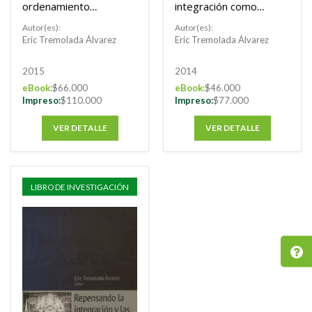
ordenamiento
integración como
internacional y su
factor de paz
Autor(es):
Autor(es):
desarrollo en
Eric Tremolada Álvarez
Eric Tremolada Álvarez
materia económica
2015
2014
eBook:
$66.000
eBook:
$46.000
Impreso:
$110.000
Impreso:
$77.000
VER DETALLE
VER DETALLE
LIBRO DE INVESTIGACIÓN