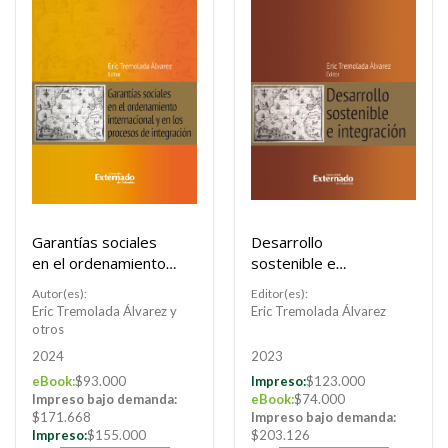
Garantías sociales
Desarrollo
en el ordenamiento
sostenible e
internacional y en los
integración
Autor(es):
Editor(es):
procesos de
Eric Tremolada Álvarez y
Eric Tremolada Álvarez
integración
otros
2024
2023
eBook:
$93.000
Impreso:
$123.000
Impreso bajo demanda:
eBook:
$74.000
$171.668
Impreso bajo demanda:
Impreso:
$155.000
$203.126