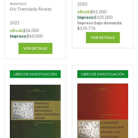
internacionales
Regionalización Y
Autor(es):
2020
Procesos De
Eric Tremolada Álvarez
eBook:
$61.000
Integración En El
Impreso:
$101.000
Siglo XXI
Impreso bajo demanda:
2021
$159.776
eBook:
$36.000
Impreso:
$60.000
VER DETALLE
VER DETALLE
LIBRO DE INVESTIGACIÓN
LIBRO DE INVESTIGACIÓN