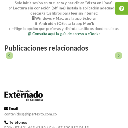
Solo inicia sesión en tu cuenta y haz clic en
“Vista en línea”
.
✅ Lectura sin conexión (offline):
instala la aplicación adecuada y
descarga tus libros para leer sin internet:
🖥️ Windows y Mac:
usa la app
Scholar
📱 Android y iOS:
usa la app
Mon’k
👉 Elige la opción que prefieras y disfruta tus libros donde quieras.
📘 Consulta aquí la guía de acceso a eBooks
Publicaciones relacionados
Email
contenidos@hipertexto.com.co
Teléfonos
PBX: +57 601 643 43 89 / Cel: +57 320 850 05 13