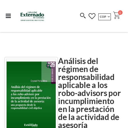
Departamento de
Libros resultado de
Impreso Bajo
publicaciones
investigación
Demanda
publi
0
MONEDA
COP
Cart
COEDICIONES
REDIMIR CÓDIGO
Análisis del
Skip
Skip
to
to
régimen de
the
the
responsabilidad
end
beginning
of
of
aplicable a los
the
the
images
images
robo-advisors por
gallery
gallery
incumplimiento
en la prestación
de la actividad de
asesoría