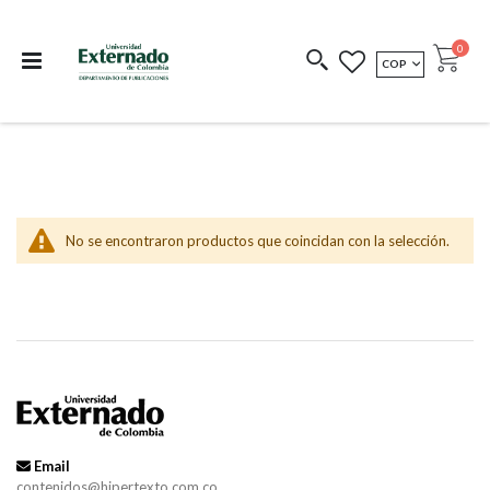
Departamento de
Libros resultado de
Impreso Bajo
publicaciones
investigación
Demanda
publi
0
MONEDA
COP
Cart
COEDICIONES
REDIMIR CÓDIGO
No se encontraron productos que coincidan con la selección.
Email
contenidos@hipertexto.com.co