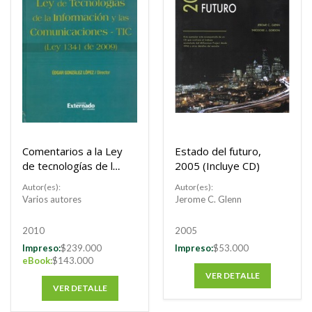
Comentarios a la Ley
Estado del futuro,
de tecnologías de la
2005 (Incluye CD)
información y las
Autor(es):
Autor(es):
comunicaciones -
Varios autores
Jerome C. Glenn
TIC. Incluye CD (Ley
1341 de 2009)
2010
2005
Impreso:
$239.000
Impreso:
$53.000
eBook:
$143.000
VER DETALLE
VER DETALLE