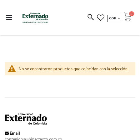
Departamento de
Libros resultado de
Impreso Bajo
publicaciones
investigación
Demanda
publi
0
MONEDA
COP
Cart
COEDICIONES
REDIMIR CÓDIGO
No se encontraron productos que coincidan con la selección.
Email
contenidos@hipertexto.com.co