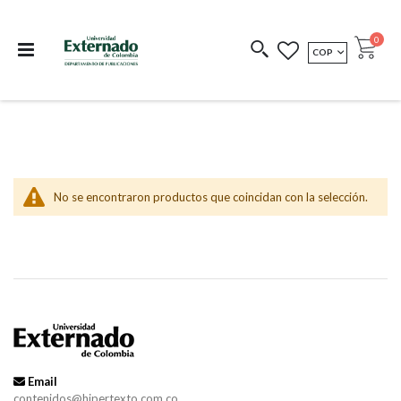
Departamento de
Libros resultado de
Impreso Bajo
publicaciones
investigación
Demanda
publi
0
MONEDA
COP
Cart
COEDICIONES
REDIMIR CÓDIGO
No se encontraron productos que coincidan con la selección.
Email
contenidos@hipertexto.com.co