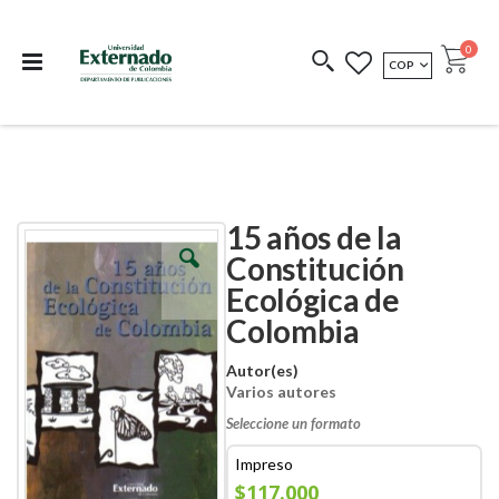
Departamento de
Libros resultado de
Impreso Bajo
publicaciones
investigación
Demanda
publi
0
MONEDA
COP
Cart
COEDICIONES
REDIMIR CÓDIGO
15 años de la
Skip
Skip
to
to
Constitución
the
the
Ecológica de
end
beginning
of
of
Colombia
the
the
images
images
Autor(es)
gallery
gallery
Varios autores
Seleccione un formato
Impreso
$117.000