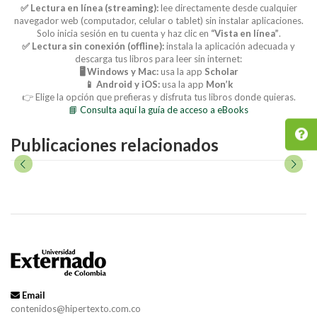
✅ Lectura en línea (streaming):
lee directamente desde cualquier
navegador web (computador, celular o tablet) sin instalar aplicaciones.
Solo inicia sesión en tu cuenta y haz clic en
“Vista en línea”
.
✅ Lectura sin conexión (offline):
instala la aplicación adecuada y
descarga tus libros para leer sin internet:
🖥️ Windows y Mac:
usa la app
Scholar
📱 Android y iOS:
usa la app
Mon’k
👉 Elige la opción que prefieras y disfruta tus libros donde quieras.
📘 Consulta aquí la guía de acceso a eBooks
Publicaciones relacionados
Email
contenidos@hipertexto.com.co