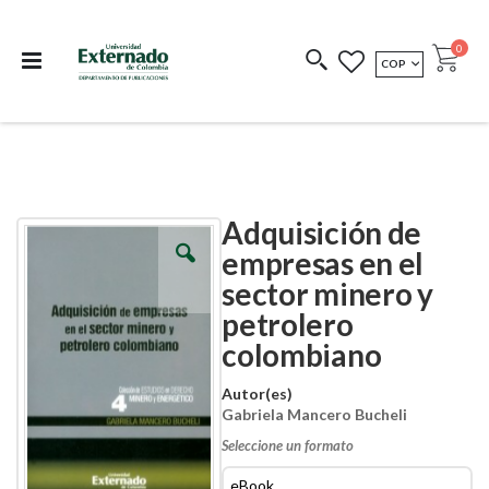
Departamento de
Libros resultado de
Impreso Bajo
publicaciones
investigación
Demanda
publi
0
MONEDA
COP
Cart
COEDICIONES
REDIMIR CÓDIGO
Adquisición de
Skip
Skip
to
to
empresas en el
the
the
sector minero y
end
beginning
of
of
petrolero
the
the
images
images
colombiano
gallery
gallery
Autor(es)
Gabriela Mancero Bucheli
Seleccione un formato
eBook