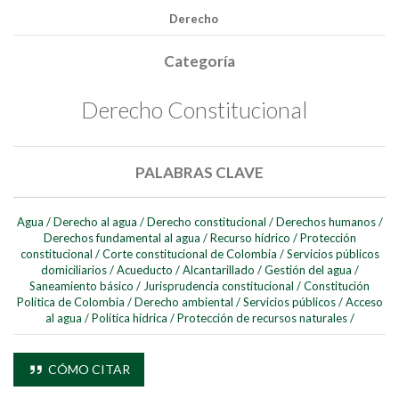
Derecho
Categoría
Derecho Constitucional
PALABRAS CLAVE
Agua
/
Derecho al agua
/
Derecho constitucional
/
Derechos humanos
/
Buscar
Derechos fundamental al agua
/
Recurso hídrico
/
Protección
constitucional
/
Corte constitucional de Colombia
/
Servicios públicos
domiciliarios
/
Acueducto
/
Alcantarillado
/
Gestión del agua
/
Buscar
Saneamiento básico
/
Jurisprudencia constitucional
/
Constitución
Política de Colombia
/
Derecho ambiental
/
Servicios públicos
/
Acceso
al agua
/
Política hídrica
/
Protección de recursos naturales
/
CÓMO CITAR