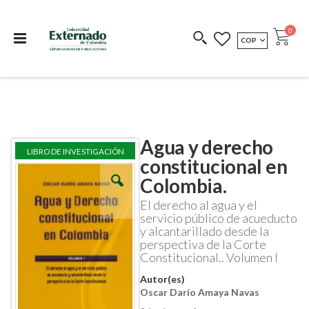
Departamento de
Libros resultado de
Impreso Bajo
publicaciones
investigación
Demanda
publi
0
MONEDA
COP
Cart
COEDICIONES
REDIMIR CÓDIGO
Agua y derecho
Skip
Skip
LIBRO DE INVESTIGACIÓN
to
to
constitucional en
the
the
Colombia.
end
beginning
of
of
El derecho al agua y el
the
the
servicio público de acueducto
images
images
y alcantarillado desde la
gallery
gallery
perspectiva de la Corte
Constitucional.. Volumen I
Autor(es)
Oscar Darío Amaya Navas