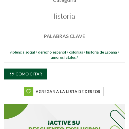
Categoría
Historia
PALABRAS CLAVE
Buscar
violencia social
/
derecho español
/
colonias
/
historia de España
/
amores fatales
/
Buscar
CÓMO CITAR
AGREGAR A LA LISTA DE DESEOS