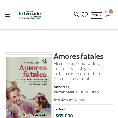
Departamento de
Libros resultado de
Impreso Bajo
publicaciones
investigación
Demanda
publi
0
MONEDA
COP
Cart
COEDICIONES
REDIMIR CÓDIGO
Amores fatales
Skip
Skip
to
to
Homicidas conyugales,
the
the
derecho y castigo a finales
end
beginning
del periodo colonial en el
of
of
Atlántico español
the
the
images
images
Autor(es)
gallery
gallery
Víctor Manuel Uribe-Urán
Seleccione un formato
eBook
$69.000