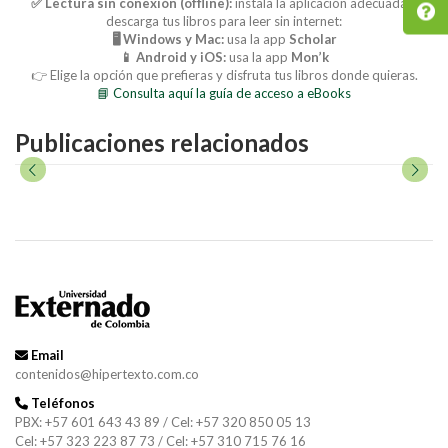
✅ Lectura sin conexión (offline):
instala la aplicación adecuada y
descarga tus libros para leer sin internet:
🖥️ Windows y Mac:
usa la app
Scholar
📱 Android y iOS:
usa la app
Mon’k
👉 Elige la opción que prefieras y disfruta tus libros donde quieras.
📘 Consulta aquí la guía de acceso a eBooks
Publicaciones relacionados
Email
contenidos@hipertexto.com.co
Teléfonos
PBX: +57 601 643 43 89 / Cel: +57 320 850 05 13
Cel: +57 323 223 87 73 / Cel: +57 310 715 76 16