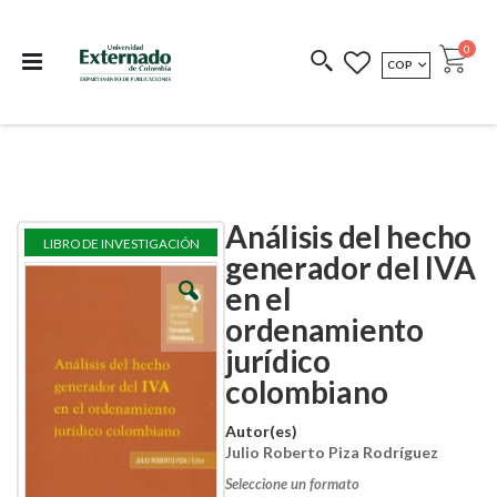
Departamento de
Libros resultado de
Impreso Bajo
publicaciones
investigación
Demanda
publi
0
MONEDA
COP
Cart
COEDICIONES
REDIMIR CÓDIGO
Análisis del hecho
Skip
Skip
LIBRO DE INVESTIGACIÓN
to
to
generador del IVA
the
the
en el
end
beginning
of
of
ordenamiento
the
the
images
images
jurídico
gallery
gallery
colombiano
Autor(es)
Julio Roberto Piza Rodríguez
Seleccione un formato