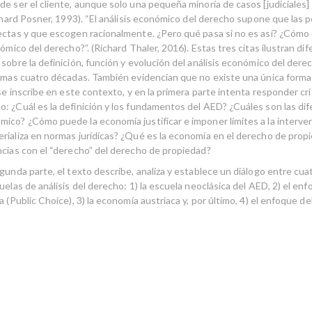
de ser el cliente, aunque solo una pequeña minoría de casos [judiciales]
Richard Posner, 1993). “El análisis económico del derecho supone que las
ectas y que escogen racionalmente. ¿Pero qué pasa si no es así? ¿Cómo
nómico del derecho?”. (Richard Thaler, 2016). Estas tres citas ilustran d
sobre la definición, función y evolución del análisis económico del dere
timas cuatro décadas. También evidencian que no existe una única forma
 se inscribe en este contexto, y en la primera parte intenta responder cr
: ¿Cuál es la definición y los fundamentos del AED? ¿Cuáles son las dif
ico? ¿Cómo puede la economía justificar e imponer límites a la interve
rializa en normas jurídicas? ¿Qué es la economía en el derecho de prop
ncias con el “derecho” del derecho de propiedad?
gunda parte, el texto describe, analiza y establece un diálogo entre cuat
uelas de análisis del derecho: 1) la escuela neoclásica del AED, 2) el enf
a (Public Choice), 3) la economía austriaca y, por último, 4) el enfoque de