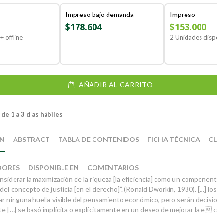
Impreso bajo demanda
Impreso
$178.604
$153.000
+ offline
2 Unidades disp
AÑADIR AL CARRITO
de 1 a 3 días hábiles
ÓN
ABSTRACT
TABLA DE CONTENIDOS
FICHA TÉCNICA
CL
DORES
DISPONIBLE EN
COMENTARIOS
siderar la maximización de la riqueza [la eficiencia] como un componente
del concepto de justicia [en el derecho]”. (Ronald Dworkin, 1980). […] los 
ar ninguna huella visible del pensamiento económico, pero serán decisi
e […] se basó implícita o explícitamente en un deseo de mejorar la e ci