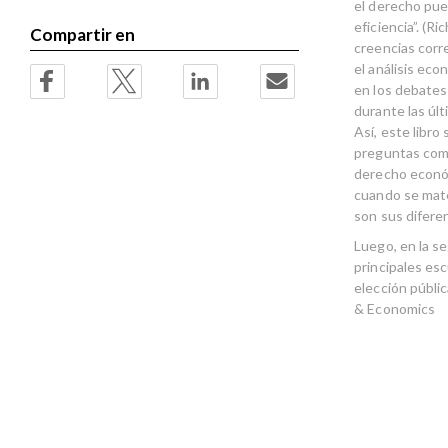
el derecho pue
eficiencia”. (
Compartir en
creencias corr
el análisis eco
en los debates 
durante las úl
Así, este libro
preguntas como
derecho económ
cuando se mate
son sus difere
Luego, en la se
principales esc
elección públic
& Economics