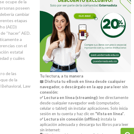
 se ocupe de la
 personas poseen
 debería cambiar
iferentes etapas
cho (AED)
 de “hacer” AED.
íticamente a
erencias con el
nción estatal
iedad y cuáles
ro de las
Tu lectura, a tu manera
oque de la
📖 Disfruta tu eBook en línea desde cualquier
l Behavioral, Law
navegador, o descárgalo en la app para leer sin
conexión:
✅ Lectura en línea (streaming):
lee directamente
desde cualquier navegador web (computador,
celular o tablet) sin instalar aplicaciones. Solo inicia
sesión en tu cuenta y haz clic en
“Vista en línea”
.
✅ Lectura sin conexión (offline):
instala la
aplicación adecuada y descarga tus libros para leer
sin internet: