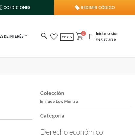
COEDICIONES
REDIMIR CÓDIGO
Iniciar sesión
publicaciones
0
S DE INTERÉS
MONEDA
COP
Cart
Registrarse
Colección
Enrique Low Murtra
Categoría
Derecho económico