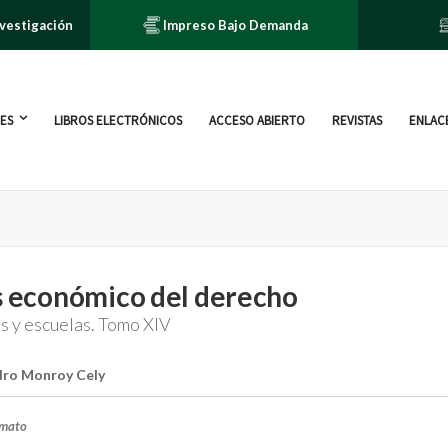
nvestigación
Impreso Bajo Demanda
ES
LIBROS ELECTRÓNICOS
ACCESO ABIERTO
REVISTAS
ENLACE
s económico del derecho
 y escuelas. Tomo XIV
dro Monroy Cely
rmato