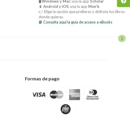
🖥️ Windows y Mac:
usa la app
Scholar
📱 Android y iOS:
usa la app
Mon’k
👉 Elige la opción que prefieras y disfruta tus libros
donde quieras.
📘 Consulta aquí la guía de acceso a eBooks
Formas de pago