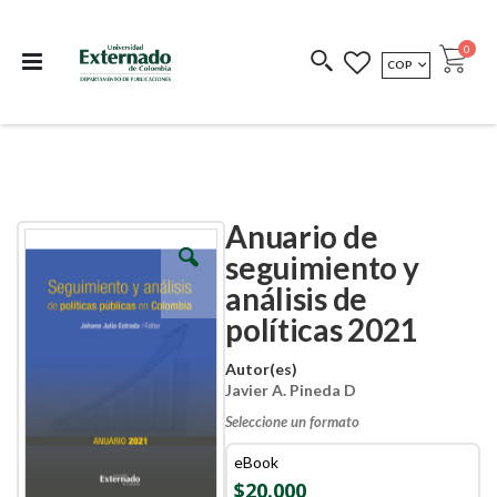
Departamento de
Libros resultado de
Impreso Bajo
publicaciones
investigación
Demanda
publi
0
MONEDA
COP
Cart
COEDICIONES
REDIMIR CÓDIGO
Anuario de
Skip
Skip
to
to
seguimiento y
the
the
análisis de
end
beginning
of
of
políticas 2021
the
the
images
images
Autor(es)
gallery
gallery
Javier A. Pineda D
Seleccione un formato
eBook
$20.000