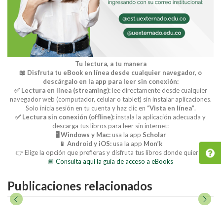
Tu lectura, a tu manera
📖 Disfruta tu eBook en línea desde cualquier navegador, o
descárgalo en la app para leer sin conexión:
✅ Lectura en línea (streaming):
lee directamente desde cualquier
navegador web (computador, celular o tablet) sin instalar aplicaciones.
Solo inicia sesión en tu cuenta y haz clic en
“Vista en línea”
.
✅ Lectura sin conexión (offline):
instala la aplicación adecuada y
descarga tus libros para leer sin internet:
🖥️ Windows y Mac:
usa la app
Scholar
📱 Android y iOS:
usa la app
Mon’k
👉 Elige la opción que prefieras y disfruta tus libros donde quieras.
📘 Consulta aquí la guía de acceso a eBooks
Publicaciones relacionados