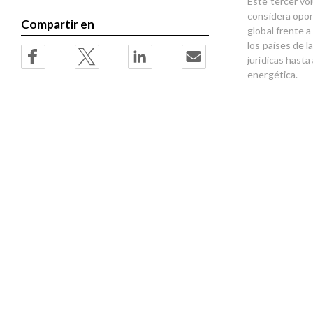
Este tercer vol
considera opor
Compartir en
global frente a
los países de l
jurídicas hast
energética.