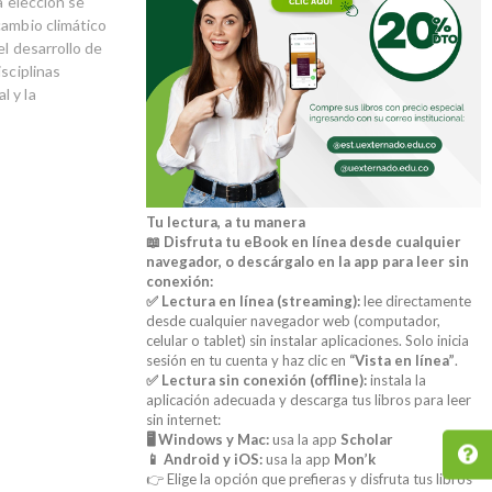
a elección se
cambio climático
el desarrollo de
sciplinas
l y la
Tu lectura, a tu manera
📖 Disfruta tu eBook en línea desde cualquier
navegador, o descárgalo en la app para leer sin
conexión:
✅ Lectura en línea (streaming):
lee directamente
desde cualquier navegador web (computador,
celular o tablet) sin instalar aplicaciones. Solo inicia
sesión en tu cuenta y haz clic en
“Vista en línea”
.
✅ Lectura sin conexión (offline):
instala la
aplicación adecuada y descarga tus libros para leer
sin internet:
🖥️ Windows y Mac:
usa la app
Scholar
📱 Android y iOS:
usa la app
Mon’k
👉 Elige la opción que prefieras y disfruta tus libros