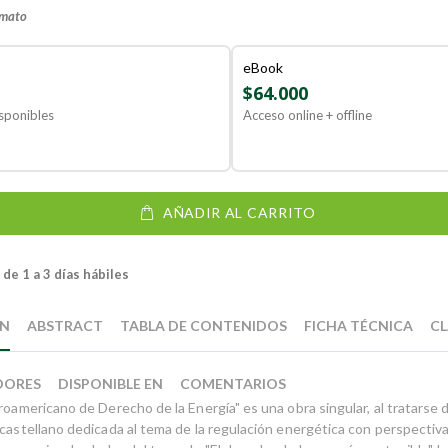
rmato
eBook
$64.000
sponibles
Acceso online + offline
AÑADIR AL CARRITO
de 1 a 3 días hábiles
ÓN
ABSTRACT
TABLA DE CONTENIDOS
FICHA TÉCNICA
CL
DORES
DISPONIBLE EN
COMENTARIOS
roamericano de Derecho de la Energía" es una obra singular, al tratarse d
 castellano dedicada al tema de la regulación energética con perspectiv