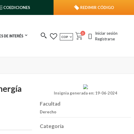
COEDICIONES
REDIMIR CÓDIGO
Iniciar sesión
publicaciones
0
S DE INTERÉS
MONEDA
COP
Cart
Registrarse
nergía
Insignia generada en: 19-06-2024
Facultad
Derecho
Categoría