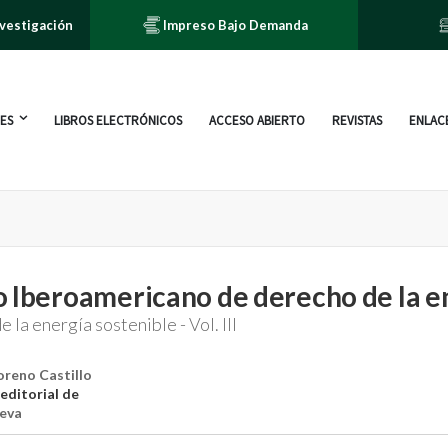
nvestigación
Impreso Bajo Demanda
ES
LIBROS ELECTRÓNICOS
ACCESO ABIERTO
REVISTAS
ENLACE
 Iberoamericano de derecho de la e
 la energía sostenible - Vol. III
oreno Castillo
editorial de
ueva