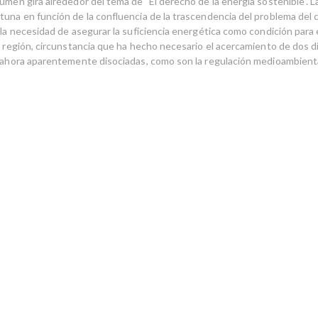
umen gira alrededor del tema de "El derecho de la energía sostenible". L
tuna en función de la confluencia de la trascendencia del problema del 
 la necesidad de asegurar la suficiencia energética como condición para 
a región, circunstancia que ha hecho necesario el acercamiento de dos di
a ahora aparentemente disociadas, como son la regulación medioambienta