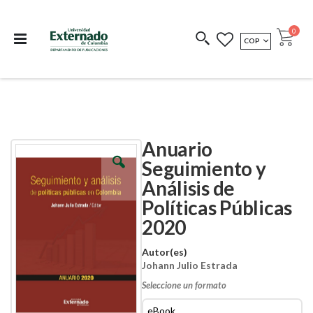
Departamento de
Libros resultado de
Impreso Bajo
publicaciones
investigación
Demanda
publi
0
MONEDA
COP
Cart
COEDICIONES
REDIMIR CÓDIGO
Anuario
Skip
Skip
to
to
Seguimiento y
the
the
Análisis de
end
beginning
of
of
Políticas Públicas
the
the
images
images
2020
gallery
gallery
Autor(es)
Johann Julio Estrada
Seleccione un formato
eBook