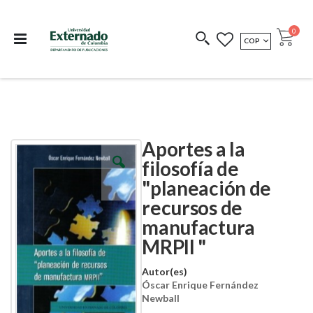
Departamento de
Libros resultado de
Impreso Bajo
publicaciones
investigación
Demanda
publi
0
MONEDA
COP
Cart
COEDICIONES
REDIMIR CÓDIGO
Aportes a la
Skip
Skip
to
to
filosofía de
the
the
"planeación de
end
beginning
of
of
recursos de
the
the
images
images
manufactura
gallery
gallery
MRPII "
Autor(es)
Óscar Enrique Fernández
Newball