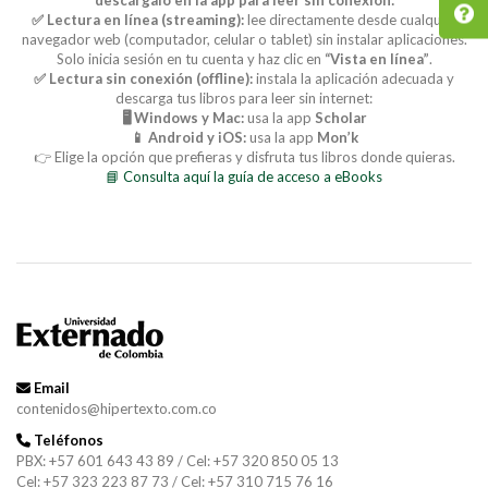
✅ Lectura en línea (streaming):
lee directamente desde cualquier
navegador web (computador, celular o tablet) sin instalar aplicaciones.
Solo inicia sesión en tu cuenta y haz clic en
“Vista en línea”
.
✅ Lectura sin conexión (offline):
instala la aplicación adecuada y
descarga tus libros para leer sin internet:
🖥️ Windows y Mac:
usa la app
Scholar
📱 Android y iOS:
usa la app
Mon’k
👉 Elige la opción que prefieras y disfruta tus libros donde quieras.
📘 Consulta aquí la guía de acceso a eBooks
Email
contenidos@hipertexto.com.co
Teléfonos
PBX: +57 601 643 43 89 / Cel: +57 320 850 05 13
Cel: +57 323 223 87 73 / Cel: +57 310 715 76 16