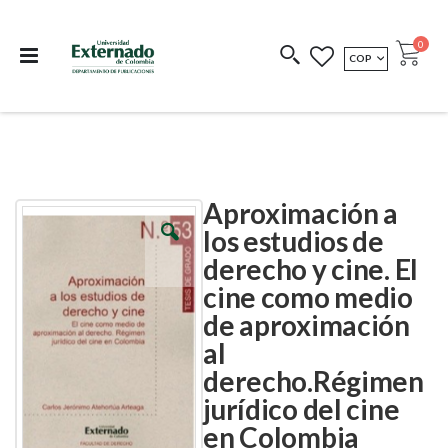
Departamento de
Libros resultado de
Impreso Bajo
publicaciones
investigación
Demanda
publi
0
MONEDA
COP
Cart
COEDICIONES
REDIMIR CÓDIGO
Aproximación a
Skip
Skip
to
to
los estudios de
the
the
derecho y cine. El
end
beginning
of
of
cine como medio
the
the
images
images
de aproximación
gallery
gallery
al
derecho.Régimen
jurídico del cine
en Colombia