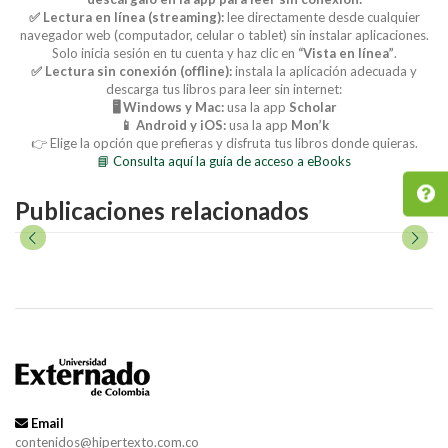
✅ Lectura en línea (streaming):
lee directamente desde cualquier
navegador web (computador, celular o tablet) sin instalar aplicaciones.
Solo inicia sesión en tu cuenta y haz clic en
“Vista en línea”
.
✅ Lectura sin conexión (offline):
instala la aplicación adecuada y
descarga tus libros para leer sin internet:
🖥️ Windows y Mac:
usa la app
Scholar
📱 Android y iOS:
usa la app
Mon’k
👉 Elige la opción que prefieras y disfruta tus libros donde quieras.
📘 Consulta aquí la guía de acceso a eBooks
Publicaciones relacionados
Email
contenidos@hipertexto.com.co