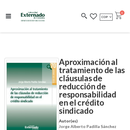
Departamento de
Libros resultado de
Impreso Bajo
publicaciones
investigación
Demanda
publi
0
MONEDA
COP
Cart
COEDICIONES
REDIMIR CÓDIGO
Aproximación al
Skip
Skip
to
to
tratamiento de las
the
the
cláusulas de
end
beginning
of
of
reducción de
the
the
images
images
responsabilidad
gallery
gallery
en el crédito
sindicado
Autor(es)
Jorge Alberto Padilla Sánchez