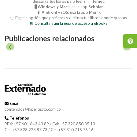
descarga tus libros para leer sin internet:
🖥️ Windows y Mac:
usa la app
Scholar
📱 Android y iOS:
usa la app
Mon’k
👉 Elige la opción que prefieras y disfruta tus libros donde quieras.
📘 Consulta aquí la guía de acceso a eBooks
Publicaciones relacionados
Email
contenidos@hipertexto.com.co
Teléfonos
PBX: +57 601 643 43 89 / Cel: +57 320 850 05 13
Cel: +57 323 223 87 73 / Cel: +57 310 715 76 16