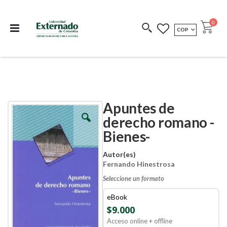
Departamento de
Libros resultado de
Impreso Bajo
publicaciones
investigación
Demanda
publi
0
MONEDA
COP
Cart
COEDICIONES
REDIMIR CÓDIGO
Apuntes de
Skip
Skip
to
to
derecho romano -
the
the
Bienes-
end
beginning
of
of
the
the
Autor(es)
images
images
Fernando Hinestrosa
gallery
gallery
Seleccione un formato
eBook
$9.000
Acceso online + offline