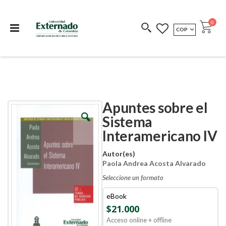
Departamento de
Libros resultado de
Impreso Bajo
publicaciones
investigación
Demanda
publi
0
MONEDA
COP
Cart
COEDICIONES
REDIMIR CÓDIGO
Apuntes sobre el
Skip
Skip
to
to
Sistema
the
the
Interamericano IV
end
beginning
of
of
the
the
Autor(es)
images
images
Paola Andrea Acosta Alvarado
gallery
gallery
Seleccione un formato
eBook
$21.000
Acceso online + offline