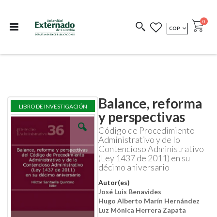
Departamento de
Libros resultado de
Impreso Bajo
publicaciones
investigación
Demanda
publi
0
MONEDA
COP
Cart
COEDICIONES
REDIMIR CÓDIGO
Balance, reforma
Skip
Skip
LIBRO DE INVESTIGACIÓN
to
to
y perspectivas
the
the
end
beginning
Código de Procedimiento
of
of
Administrativo y de lo
the
the
Contencioso Administrativo
images
images
(Ley 1437 de 2011) en su
gallery
gallery
décimo aniversario
Autor(es)
José Luis Benavides
Hugo Alberto Marín Hernández
Luz Mónica Herrera Zapata