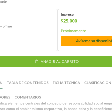
rmato
Impreso
$25.000
+ offline
Próximamente
Avíseme su disponibi
AÑADIR AL CARRITO
ÓN
TABLA DE CONTENIDOS
FICHA TÉCNICA
CLASIFICACIÓN
DORES
COMENTARIOS
ntifica elementos centrales del concepto de responsabilidad social empre
mas como el ambientalismo corporativo, la banca ética y la ecoeficienc