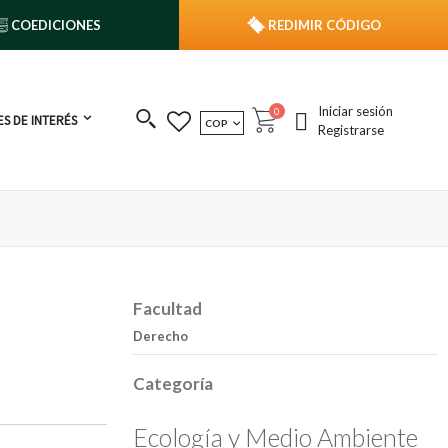
COEDICIONES
REDIMIR CÓDIGO
Iniciar sesión
publicaciones
0
S DE INTERÉS
MONEDA
COP
Cart
Registrarse
Facultad
Derecho
Categoría
Ecología y Medio Ambiente