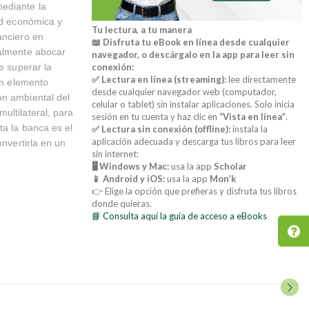
mediante la
ad económica y
Tu lectura, a tu manera
anciero en
📖 Disfruta tu eBook en línea desde cualquier
nalmente abocar
navegador, o descárgalo en la app para leer sin
e superar la
conexión:
✅ Lectura en línea (streaming):
lee directamente
un elemento
desde cualquier navegador web (computador,
ón ambiental del
celular o tablet) sin instalar aplicaciones. Solo inicia
ultilateral, para
sesión en tu cuenta y haz clic en
“Vista en línea”
.
ta la banca es el
✅ Lectura sin conexión (offline):
instala la
aplicación adecuada y descarga tus libros para leer
onvertirla en un
sin internet:
🖥️ Windows y Mac:
usa la app
Scholar
📱 Android y iOS:
usa la app
Mon’k
👉 Elige la opción que prefieras y disfruta tus libros
donde quieras.
📘 Consulta aquí la guía de acceso a eBooks