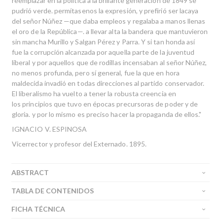
reemplazar en la política a la brillante generación de 1849 se
pudrió verde. permítasenos la expresión, y prefirió ser lacaya
del señor Núñez —que daba empleos y regalaba a manos llenas
el oro de la República—. a llevar alta la bandera que mantuvieron
sin mancha Murillo y Salgan Pérez y Parra. Y si tan honda así
fue la corrupción alcanzada por aquella parte de la juventud
liberal y por aquellos que de rodillas incensaban al señor Núñez,
no menos profunda, pero sí general, fue la que en hora
maldecida invadió en todas direcciones al partido conservador.
El liberalismo ha vuelto a tener la robusta creencia en
los principios que tuvo en épocas precursoras de poder y de
gloria. y por lo mismo es preciso hacer la propaganda de ellos."
IGNACIO V. ESPINOSA
Vicerrector y profesor del Externado. 1895.
ABSTRACT
TABLA DE CONTENIDOS
FICHA TÉCNICA