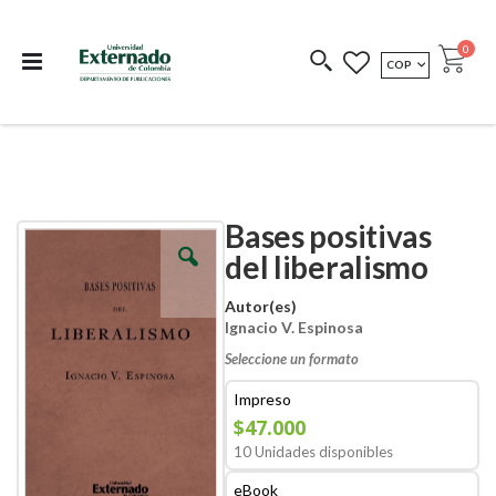
Departamento de
Libros resultado de
Impreso Bajo
publicaciones
investigación
Demanda
publi
0
MONEDA
COP
Cart
COEDICIONES
REDIMIR CÓDIGO
Bases positivas
Skip
Skip
to
to
del liberalismo
the
the
end
beginning
Autor(es)
of
of
Ignacio V. Espinosa
the
the
images
images
Seleccione un formato
gallery
gallery
Impreso
$47.000
10 Unidades disponibles
eBook