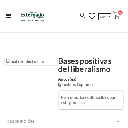
Departamento de
Libros resultado de
Impreso Bajo
publicaciones
investigación
Demanda
publi
0
MONEDA
COP
Cart
COEDICIONES
REDIMIR CÓDIGO
Bases positivas
Skip
Skip
to
to
del liberalismo
the
the
end
beginning
Autor(es)
of
of
Ignacio V. Espinosa
the
the
images
images
gallery
gallery
No hay opciones disponibles para
este producto.
DESCRIPCIÓN