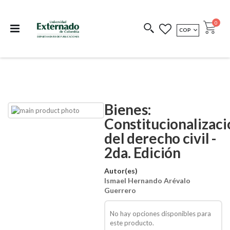
Departamento de
Libros resultado de
Impreso Bajo
publicaciones
investigación
Demanda
publi
0
MONEDA
COP
Cart
COEDICIONES
REDIMIR CÓDIGO
Bienes:
Skip
Skip
to
to
Constitucionalizaci
the
the
del derecho civil -
end
beginning
of
of
2da. Edición
the
the
images
images
Autor(es)
gallery
gallery
Ismael Hernando Arévalo
Guerrero
No hay opciones disponibles para
este producto.