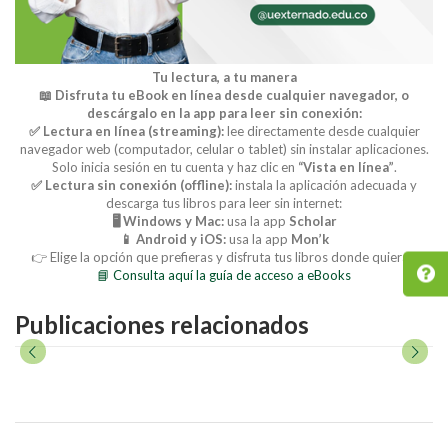
Tu lectura, a tu manera
📖 Disfruta tu eBook en línea desde cualquier navegador, o
descárgalo en la app para leer sin conexión:
✅ Lectura en línea (streaming):
lee directamente desde cualquier
navegador web (computador, celular o tablet) sin instalar aplicaciones.
Solo inicia sesión en tu cuenta y haz clic en
“Vista en línea”
.
✅ Lectura sin conexión (offline):
instala la aplicación adecuada y
descarga tus libros para leer sin internet:
🖥️ Windows y Mac:
usa la app
Scholar
📱 Android y iOS:
usa la app
Mon’k
👉 Elige la opción que prefieras y disfruta tus libros donde quieras.
📘 Consulta aquí la guía de acceso a eBooks
Publicaciones relacionados