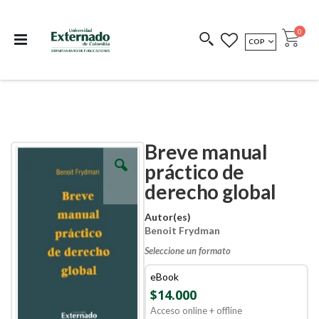
Departamento de
Libros resultado de
Impreso Bajo
publicaciones
investigación
Demanda
publi
0
MONEDA
COP
Cart
COEDICIONES
REDIMIR CÓDIGO
Breve manual
Skip
Skip
to
to
práctico de
the
the
derecho global
end
beginning
of
of
the
the
Autor(es)
images
images
Benoit Frydman
gallery
gallery
Seleccione un formato
eBook
$14.000
Acceso online + offline