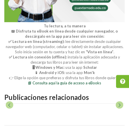
Tu lectura, a tu manera
📖 Disfruta tu eBook en línea desde cualquier navegador, o
descárgalo en la app para leer sin conexión:
✅ Lectura en línea (streaming):
lee directamente desde cualquier
navegador web (computador, celular o tablet) sin instalar aplicaciones.
Solo inicia sesión en tu cuenta y haz clic en
“Vista en línea”
.
✅ Lectura sin conexión (offline):
instala la aplicación adecuada y
descarga tus libros para leer sin internet:
🖥️ Windows y Mac:
usa la app
Scholar
📱 Android y iOS:
usa la app
Mon’k
👉 Elige la opción que prefieras y disfruta tus libros donde quieras.
📘 Consulta aquí la guía de acceso a eBooks
Publicaciones relacionados