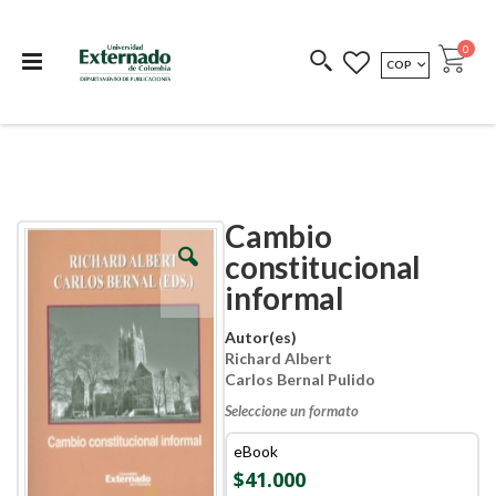
Departamento de
Libros resultado de
Impreso Bajo
publicaciones
investigación
Demanda
publi
0
MONEDA
COP
Cart
COEDICIONES
REDIMIR CÓDIGO
Cambio
Skip
Skip
to
to
constitucional
the
the
informal
end
beginning
of
of
the
the
Autor(es)
images
images
Richard Albert
gallery
gallery
Carlos Bernal Pulido
Seleccione un formato
eBook
$41.000