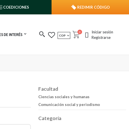
COEDICIONES
REDIMIR CÓDIGO
Iniciar sesión
publicaciones
0
S DE INTERÉS
MONEDA
COP
Cart
Registrarse
Facultad
Ciencias sociales y humanas
Comunicación social y periodismo
Categoría