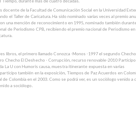
 el Tiempo, durante más de cuatro décadas.
 docente de la Facultad de Comunicación Social en la Universidad Ext
ando el Taller de Caricatura. Ha sido nominado varias veces al premio an
con una mención de reconocimiento en 1995, nominado también durante
onal de Periodismo CPB, recibiendo el premio nacional de Periodismo en
catura.
res libros, el primero llamado Conozca -Monos -1997 el segundo Chech
ero Checho El Deshecho - Corrupción, recurso renovable-2010 Participo 
ada La U con Humoris causa, muestra itinerante expuesta en varias
 participo también en la exposición, Tiempos de Paz Acuerdos en Colomb
 de Colombia en el 2003. Como se podrá ver, es un sociólogo venido a c
enido a sociólogo.