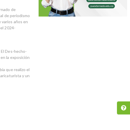
ernado de
ual de periodismo
 varios años en
 el 2024-
o El Des-hecho-
en la exposición
ia que realizo el
aricaturista y un