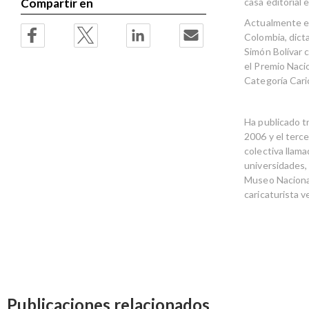
casa editorial
Compartir en
Actualmente es
Colombia, dict
Simón Bolívar 
el Premio Naci
Categoría Cari
Ha publicado t
2006 y el terc
colectiva llam
universidades,
Museo Nacional
caricaturista v
Publicaciones relacionados