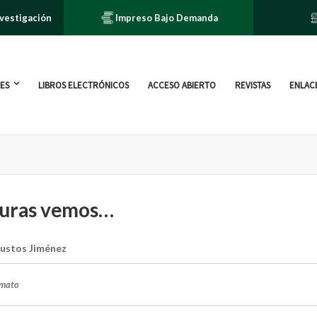
nvestigación
Impreso Bajo Demanda
ES
LIBROS ELECTRÓNICOS
ACCESO ABIERTO
REVISTAS
ENLACE
turas vemos…
Bustos Jiménez
rmato