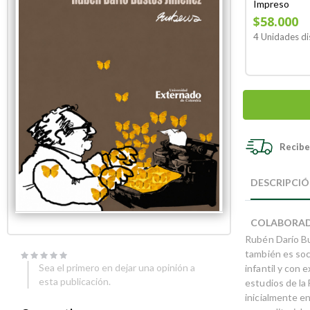
Impreso
$58.000
4 Unidades di
Recibe 
Skip
Skip
to
to
DESCRIPCI
the
the
end
beginning
of
of
COLABORA
the
the
Rubén Darío Bu
images
images
gallery
gallery
también es soci
Sea el primero en dejar una opinión a
infantil y con 
esta publicación.
estudios de la 
inicialmente en