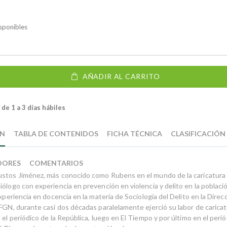
sponibles
AÑADIR AL CARRITO
de 1 a 3 días hábiles
ÓN
TABLA DE CONTENIDOS
FICHA TÉCNICA
CLASIFICACIÓN
DORES
COMENTARIOS
stos Jiménez, más conocido como Rubens en el mundo de la caricatura e
ólogo con experiencia en prevención en violencia y delito en la població
experiencia en docencia en la materia de Sociología del Delito en la Direc
FGN, durante casi dos décadas paralelamente ejerció su labor de caricatu
 el periódico de la República, luego en El Tiempo y por último en el peri