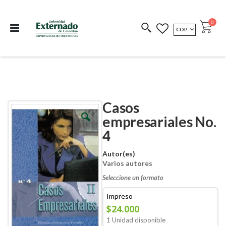
Departamento de
Libros resultado de
Impreso Bajo
publicaciones
investigación
Demanda
publi
0
MONEDA
COP
Cart
COEDICIONES
REDIMIR CÓDIGO
Casos
Skip
Skip
to
to
empresariales No.
the
the
4
end
beginning
of
of
the
the
Autor(es)
images
images
Varios autores
gallery
gallery
Seleccione un formato
Impreso
$24.000
1 Unidad disponible