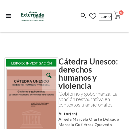
Departamento de
Libros resultado de
Impreso Bajo
publicaciones
investigación
Demanda
publi
0
MONEDA
COP
Cart
COEDICIONES
REDIMIR CÓDIGO
Cátedra Unesco:
Skip
Skip
LIBRO DE INVESTIGACIÓN
to
to
derechos
the
the
humanos y
end
beginning
of
of
violencia
the
the
images
images
Gobierno y gobernanza. La
gallery
gallery
sanción restaurativa en
contextos transicionales
Autor(es)
Angela Marcela Olarte Delgado
Marcela Gutiérrez Quevedo