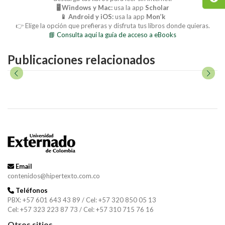
🖥️ Windows y Mac:
usa la app
Scholar
📱 Android y iOS:
usa la app
Mon’k
👉 Elige la opción que prefieras y disfruta tus libros donde quieras.
📘 Consulta aquí la guía de acceso a eBooks
Publicaciones relacionados
Email
contenidos@hipertexto.com.co
Teléfonos
PBX: +57 601 643 43 89 / Cel: +57 320 850 05 13
Cel: +57 323 223 87 73 / Cel: +57 310 715 76 16
Otros sitios