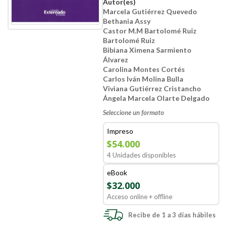
Autor(es)
Marcela Gutiérrez Quevedo
Bethania Assy
Castor M.M Bartolomé Ruiz
Bartolomé Ruiz
Bibiana Ximena Sarmiento
Álvarez
Carolina Montes Cortés
Carlos Iván Molina Bulla
Viviana Gutiérrez Cristancho
Ángela Marcela Olarte Delgado
Seleccione un formato
Impreso
$54.000
4 Unidades disponibles
eBook
$32.000
Acceso online + offline
Recibe de 1 a 3 días hábiles