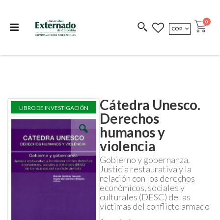
Departamento de
Libros resultado de
Impreso Bajo
publicaciones
investigación
Demanda
publi
0
MONEDA
COP
Cart
COEDICIONES
REDIMIR CÓDIGO
Cátedra Unesco.
Skip
Skip
LIBRO DE INVESTIGACIÓN
to
to
Derechos
the
the
humanos y
end
beginning
of
of
violencia
the
the
images
images
Gobierno y gobernanza.
gallery
gallery
Justicia restaurativa y la
relación con los derechos
económicos, sociales y
culturales (DESC) de las
víctimas del conflicto armado