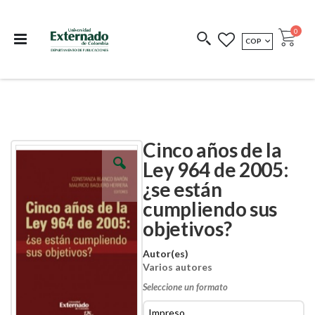
Departamento de
Libros resultado de
Impreso Bajo
publicaciones
investigación
Demanda
publi
0
MONEDA
COP
Cart
COEDICIONES
REDIMIR CÓDIGO
Cinco años de la
Skip
Skip
to
to
Ley 964 de 2005:
the
the
¿se están
end
beginning
of
of
cumpliendo sus
the
the
images
images
objetivos?
gallery
gallery
Autor(es)
Varios autores
Seleccione un formato
Impreso