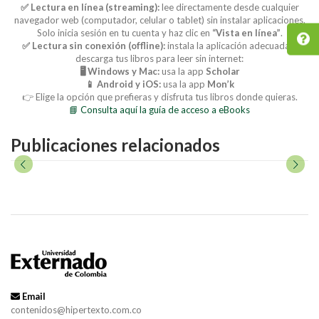
✅ Lectura en línea (streaming):
lee directamente desde cualquier
navegador web (computador, celular o tablet) sin instalar aplicaciones.
Solo inicia sesión en tu cuenta y haz clic en
“Vista en línea”
.
✅ Lectura sin conexión (offline):
instala la aplicación adecuada y
descarga tus libros para leer sin internet:
🖥️ Windows y Mac:
usa la app
Scholar
📱 Android y iOS:
usa la app
Mon’k
👉 Elige la opción que prefieras y disfruta tus libros donde quieras.
📘 Consulta aquí la guía de acceso a eBooks
Publicaciones relacionados
Email
contenidos@hipertexto.com.co