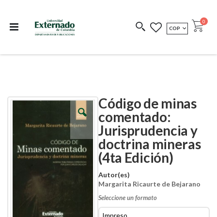
Departamento de
Libros resultado de
Impreso Bajo
publicaciones
investigación
Demanda
publi
0
MONEDA
COP
Cart
COEDICIONES
REDIMIR CÓDIGO
Código de minas
Skip
Skip
to
to
comentado:
the
the
Jurisprudencia y
end
beginning
of
of
doctrina mineras
the
the
images
images
(4ta Edición)
gallery
gallery
Autor(es)
Margarita Ricaurte de Bejarano
Seleccione un formato
Impreso