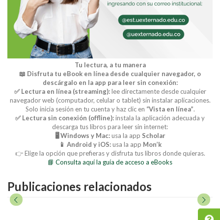
Tu lectura, a tu manera
📖 Disfruta tu eBook en línea desde cualquier navegador, o
descárgalo en la app para leer sin conexión:
✅ Lectura en línea (streaming):
lee directamente desde cualquier
navegador web (computador, celular o tablet) sin instalar aplicaciones.
Solo inicia sesión en tu cuenta y haz clic en
“Vista en línea”
.
✅ Lectura sin conexión (offline):
instala la aplicación adecuada y
descarga tus libros para leer sin internet:
🖥️ Windows y Mac:
usa la app
Scholar
📱 Android y iOS:
usa la app
Mon’k
👉 Elige la opción que prefieras y disfruta tus libros donde quieras.
📘 Consulta aquí la guía de acceso a eBooks
Publicaciones relacionados