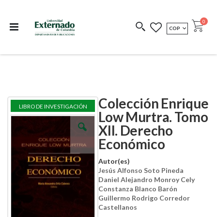
Departamento de
Libros resultado de
Impreso Bajo
publicaciones
investigación
Demanda
publi
0
MONEDA
COP
Cart
COEDICIONES
REDIMIR CÓDIGO
Colección Enrique
Skip
Skip
LIBRO DE INVESTIGACIÓN
to
to
Low Murtra. Tomo
the
the
XII. Derecho
end
beginning
of
of
Económico
the
the
images
images
Autor(es)
gallery
gallery
Jesús Alfonso Soto Pineda
Daniel Alejandro Monroy Cely
Constanza Blanco Barón
Guillermo Rodrigo Corredor
Castellanos